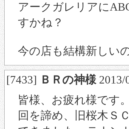
アークガレリアにAB
すかね？
今の店も結構新しい
[7433]
ＢＲの神様
2013/0
皆様、お疲れ様です
回を諦め、旧桜木Ｓ