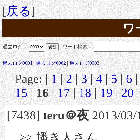
[
戻る
]
ワ
過去ログ：
ワード検索：
過去ログ0001
|
過去ログ0002
|
過去ログ0003
Page: |
1
|
2
|
3
|
4
|
5
|
6
15
|
16
|
17
|
18
|
19
|
20
[7438]
teru＠夜
2013/03/
>> 播き人さん