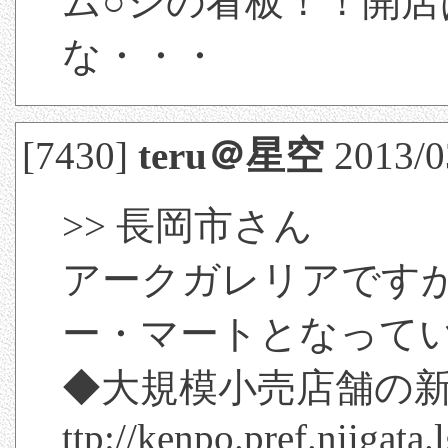
ム○シの看板！！開
な・・・
[7430]
teru＠星空
2013/0
>> 長岡市さん
アークガレリアです
ー・マートとなって
◆大規模小売店舗の
ttp://kenpo.pref.niiga