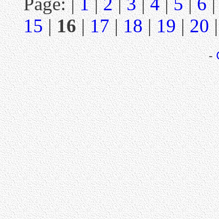
Page: |
1
|
2
|
3
|
4
|
5
|
6
15
|
16
|
17
|
18
|
19
|
20
-