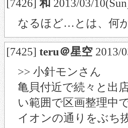
[7426]
和
2013/03/10(Sun
なるほど…とは、何
[7425]
teru＠星空
2013/0
>> 小針モンさん
亀貝付近で続々と出
い範囲で区画整理中
イオンの通りをぶち