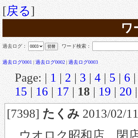
[
戻る
]
ワ
過去ログ：
ワード検索：
過去ログ0001
|
過去ログ0002
|
過去ログ0003
Page: |
1
|
2
|
3
|
4
|
5
|
6
15
|
16
|
17
|
18
|
19
|
20
[7398]
たくみ
2013/02/11
ウオロク昭和店、閉