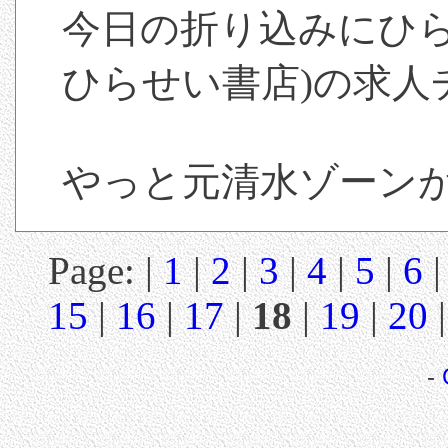
今日の折り込みにひら
ひらせい書店)の求人
やっと元清水ゾーン
Page: |
1
|
2
|
3
|
4
|
5
|
6
15
|
16
|
17
|
18
|
19
|
20
-