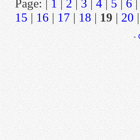
Page: |
1
|
2
|
3
|
4
|
5
|
6
15
|
16
|
17
|
18
|
19
|
20
-