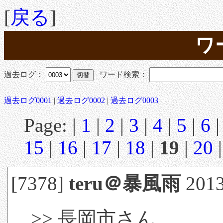
[
戻る
]
ワ
過去ログ：
ワード検索：
過去ログ0001
|
過去ログ0002
|
過去ログ0003
Page: |
1
|
2
|
3
|
4
|
5
|
6
15
|
16
|
17
|
18
|
19
|
20
[7378]
teru＠暴風雨
2013
>> 長岡市さん