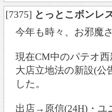
[7375]
とっとこボンレ
今年も時々、お邪魔
現在CM中のパテオ西
大店立地法の新設(公告
した。
出店→原信(24H)・