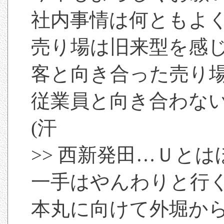
社内事情は何ともよ
売り場は旧来型を感
客と向き合った売り
従業員と向き合わな
(汗
>> 西新発田…Ｕと
一手はやんわりと行
本丸に向けて外堀か