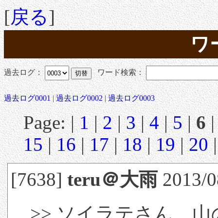
[
戻る
]
ワ
過去ログ：
ワード検索：
過去ログ0001
|
過去ログ0002
|
過去ログ0003
Page: |
1
|
2
|
3
|
4
|
5
|
6
15
|
16
|
17
|
18
|
19
|
20
[7638]
teru＠大雨
2013/0
>> ソイラテさん、