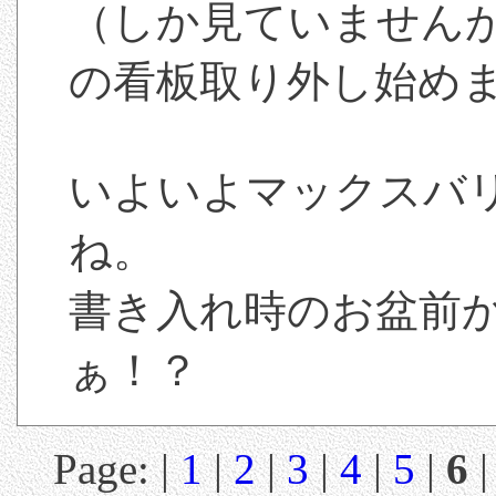
（しか見ていません
の看板取り外し始め
いよいよマックスバ
ね。
書き入れ時のお盆前
ぁ！？
Page: |
1
|
2
|
3
|
4
|
5
|
6