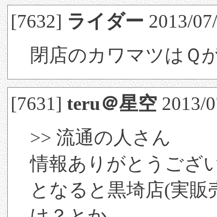
[7632]
ライダー
2013/07/
閉店のカワマツはＱ
[7631]
teru＠星空
2013/0
>> 流通の人さん
情報ありがとうござ
となると黒埼店(実販
け？とか。