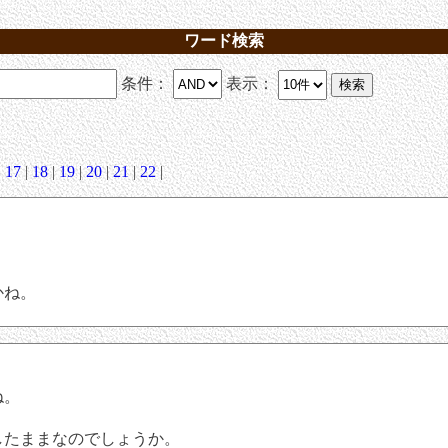
ワード検索
条件：
表示：
|
17
|
18
|
19
|
20
|
21
|
22
|
かね。
ね。
。
したままなのでしょうか。