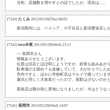
当初、店舗数を増やすとの話でしたが、現在は…。
[7543]
たくみ
2013/05/30(Thu) 08:03
新潟県内には、ベイシア、小千谷店と新潟豊栄店し
[7542]
teru＠夜
2013/05/29(Wed) 23:11
>> 長岡市さん
情報ありがとうございます。
位置は旧店とほぼ同じようですが、鉄骨も組みあが
駐車場の土留め？も改修していて、大がかりでした
市内ですと、ほかに学校町店はマルイで残っていま
蓮潟と同じく大改装だったので、面影は少ないのか
黒条店は随分前に更地になりましたが、今はどうな
[7541]
長岡市
2013/05/29(Wed) 14:07