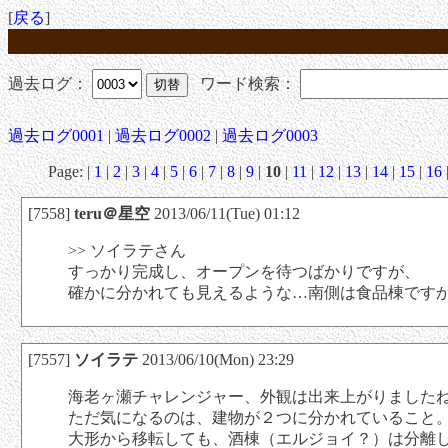
[
戻る
]
過去ログ：
ワード検索：
過去ログ0001
|
過去ログ0002
|
過去ログ0003
Page: |
1
|
2
|
3
|
4
|
5
|
6
|
7
|
8
|
9
|
10
|
11
|
12
|
13
|
14
|
15
|
16
[7558]
teru＠星空
2013/06/11(Tue) 01:12
>> ソイラテさん
すっかり完成し、オープンを待つばかりですが、
確かに分かれても見えるような…南側は食品棟です
[7557]
ソイラテ
2013/06/10(Mon) 23:29
海老ヶ瀬チャレンジャー、外観は出来上がりました
ただ気になるのは、建物が２つに分かれていること
大形から移転しても、酒棟（エルジョイ？）は分離