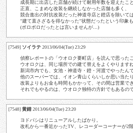
成長期に出店した店舗が続けて耐用年数を迎えたこ
正直、こまめな改装を継続しなかった店舗も多く、
競合進出の対抗改装だった神道寺店と鐙店を除いて
"建て直さざるを得なかった"状態だったという印象
(ボロボロだったとは言いませんが…)
[7549]
ソイラテ
2013/06/04(Tue) 23:29
偵察レポートの「ウオロク要町店」を読んで思った
ウオロクは、同じ場所での建て替えをよくやります
新潟市内でも、女池・神道寺・鐙・河渡でやったん
他のスーパーでは、イオン青山くらいしか思い当た
改装よりもお金も時間もかかって、その間は営業で
それでもやるのは、ウオロク独特の方針でもあるの
[7548]
黄錆
2013/06/04(Tue) 23:20
ヨドバシはリニューアルしたばかり。
改札から一番近かったTV、レコーダーコーナーが2