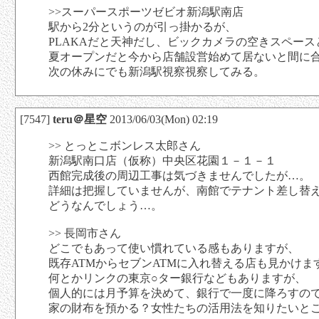
>>スーパースポーツゼビオ新潟駅南店
駅から2分というのが引っ掛かるが、
PLAKAだと天神だし、ビックカメラの空きスペース
夏オープンだと今から店舗設営始めて居ないと間に
次の休みにでも新潟駅視察視察してみる。
[7547]
teru＠星空
2013/06/03(Mon) 02:19
>> とっとこボンレス太郎さん
新潟駅南口店（仮称）中央区花園１－１－１
西館完成後の周辺工事は気づきませんでしたが…。
詳細は把握していませんが、南館でテナント差し替
どうなんでしょう…。
>> 長岡市さん
どこでもあって使い慣れている感もありますが、
既存ATMからセブンATMに入れ替える店も見かけま
何とかリンクの東京○ター銀行などもありますが、
個人的には月予算を決めて、銀行で一度に降ろすの
家の財布を預かる？女性たちの活用法を知りたいと