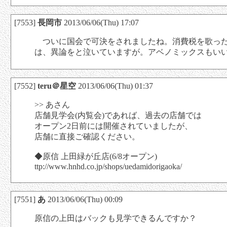
[7553]
長岡市
2013/06/06(Thu) 17:07
ついに国会で可決をされましたね。消費税を歌った
は、異論をと泣いていますが。アベノミックスもい
[7552]
teru＠星空
2013/06/06(Thu) 01:37
>> あさん
店舗見学会(内覧会)であれば、過去の店舗では
オープン2日前には開催されていましたが、
店舗に直接ご確認ください。
◆原信 上田緑が丘店(6/8オープン)
ttp://www.hnhd.co.jp/shops/uedamidorigaoka/
[7551]
あ
2013/06/06(Thu) 00:09
原信の上田はバックも見学できるんですか？