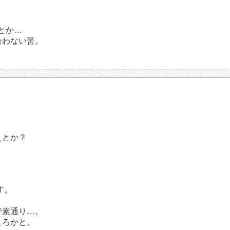
とか…
合わない筈。
えとか？
す。
で素通り…。
ころかと。