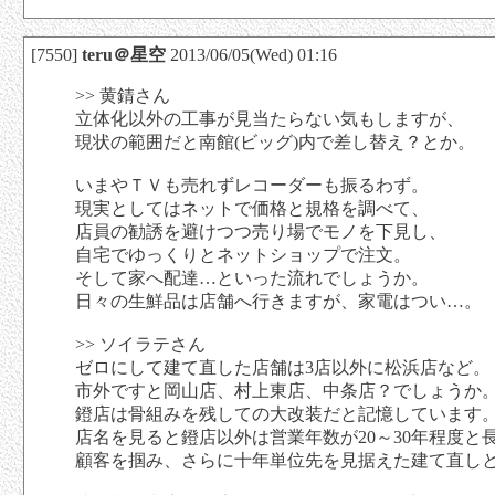
[7550]
teru＠星空
2013/06/05(Wed) 01:16
>> 黄錆さん
立体化以外の工事が見当たらない気もしますが、
現状の範囲だと南館(ビッグ)内で差し替え？とか。
いまやＴＶも売れずレコーダーも振るわず。
現実としてはネットで価格と規格を調べて、
店員の勧誘を避けつつ売り場でモノを下見し、
自宅でゆっくりとネットショップで注文。
そして家へ配達…といった流れでしょうか。
日々の生鮮品は店舗へ行きますが、家電はつい…。
>> ソイラテさん
ゼロにして建て直した店舗は3店以外に松浜店など。
市外ですと岡山店、村上東店、中条店？でしょうか
鐙店は骨組みを残しての大改装だと記憶しています
店名を見ると鐙店以外は営業年数が20～30年程度と
顧客を掴み、さらに十年単位先を見据えた建て直し