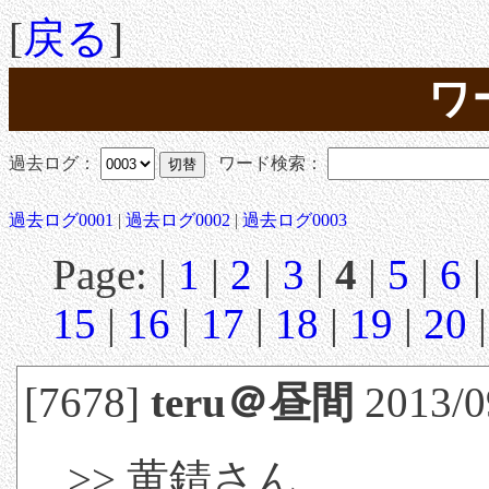
[
戻る
]
ワ
過去ログ：
ワード検索：
過去ログ0001
|
過去ログ0002
|
過去ログ0003
Page: |
1
|
2
|
3
|
4
|
5
|
6
15
|
16
|
17
|
18
|
19
|
20
[7678]
teru＠昼間
2013/09
>> 黄錆さん