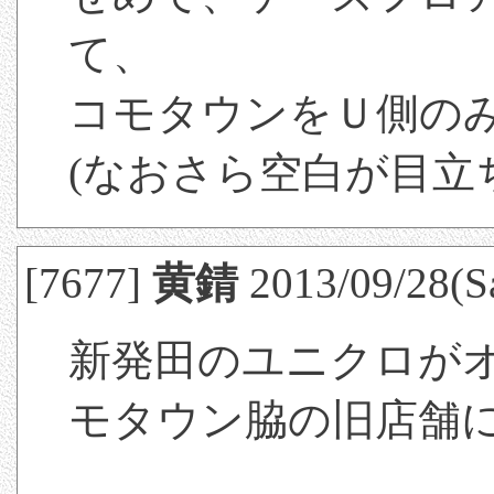
て、
コモタウンをＵ側の
(なおさら空白が目立
[7677]
黄錆
2013/09/28(Sa
新発田のユニクロが
モタウン脇の旧店舗に