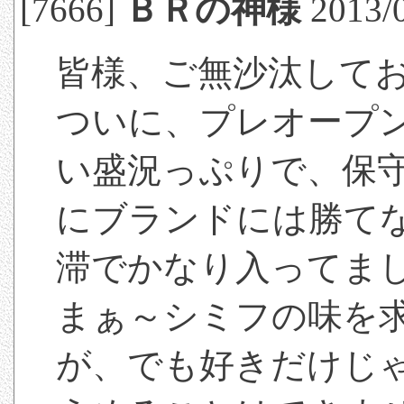
[7666]
ＢＲの神様
2013/0
皆様、ご無沙汰して
ついに、プレオープ
い盛況っぷりで、保
にブランドには勝て
滞でかなり入ってま
まぁ～シミフの味を
が、でも好きだけじ