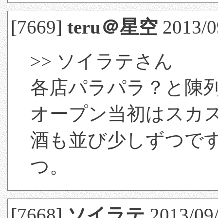
[7669]
teru＠星空
2013/09
>> ソイラテさん
各店パラパラ？と陳
オープン当初はスカ
酒も並び少しずつで
つ。
[7668]
ソイラテ
2013/09/