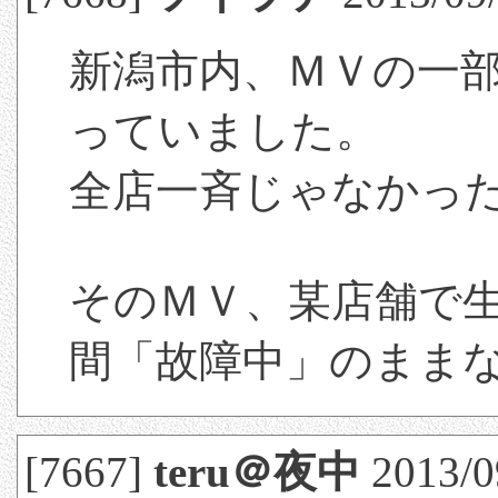
新潟市内、ＭＶの一
っていました。
全店一斉じゃなかっ
そのＭＶ、某店舗で
間「故障中」のまま
[7667]
teru＠夜中
2013/09