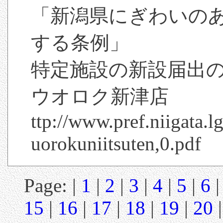
「新潟県にぎわいの
する条例」
特定施設の新設届出の
ウオロク新津店
ttp://www.pref.niigata
uorokuniitsuten,0.pdf
Page: |
1
|
2
|
3
|
4
|
5
|
6
15
|
16
|
17
|
18
|
19
|
20