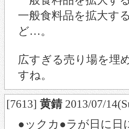
一般食料品を拡大す
ど…。
広すぎる売り場を埋
すね。
[7613]
黄錆
2013/07/14(S
●ックカ●ラが日に日