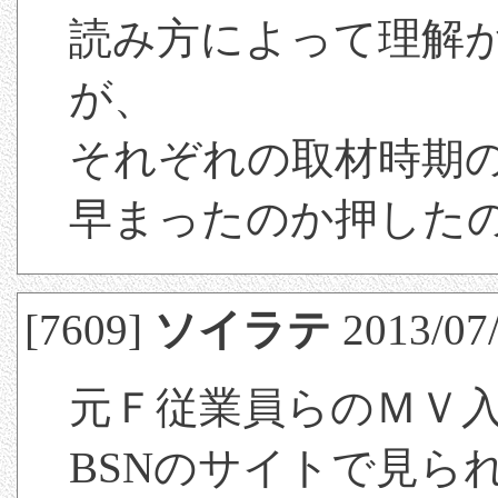
読み方によって理解
が、
それぞれの取材時期
早まったのか押した
[7609]
ソイラテ
2013/07/
元Ｆ従業員らのＭＶ
BSNのサイトで見ら