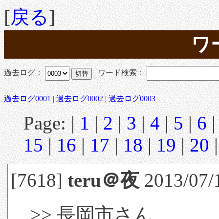
[
戻る
]
ワ
過去ログ：
ワード検索：
過去ログ0001
|
過去ログ0002
|
過去ログ0003
Page: |
1
|
2
|
3
|
4
|
5
|
6
15
|
16
|
17
|
18
|
19
|
20
[7618]
teru＠夜
2013/07/
>> 長岡市さん