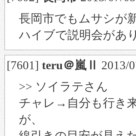
長岡市でもムサシが
ハイブで説明会があ
[7601]
teru＠嵐Ⅱ
2013/0
>> ソイラテさん
チャレ→自分も行き
が、
線引きの目安が見え