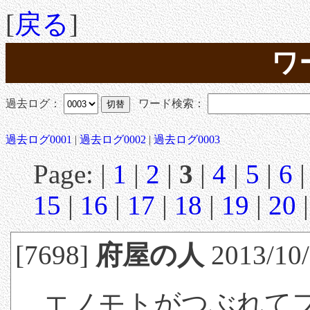
[
戻る
]
ワ
過去ログ：
ワード検索：
過去ログ0001
|
過去ログ0002
|
過去ログ0003
Page: |
1
|
2
|
3
|
4
|
5
|
6
15
|
16
|
17
|
18
|
19
|
20
[7698]
府屋の人
2013/10/
エノモトがつぶれて