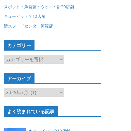
スポット・魚斎藤・ウオエイ計20店舗
キューピット全12店舗
清水フードセンター河渡店
カテゴリー
カ
テ
ゴ
アーカイブ
リ
ー
ア
ー
カ
よく読まれている記事
イ
ブ
キューピット全12店舗