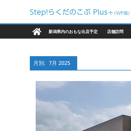
コ
ン
テ
ン
新潟県内のおもな出店予定
店舗訪問
ツ
へ
ス
キ
月別:
7月 2025
ッ
プ