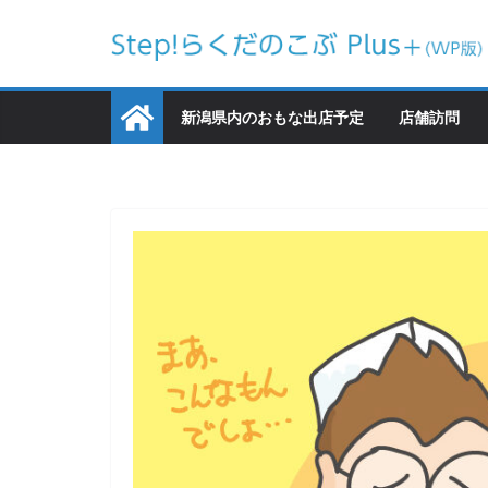
コ
ン
テ
ン
新潟県内のおもな出店予定
店舗訪問
ツ
へ
ス
キ
ッ
プ