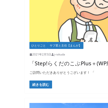
ひとりごと
サブ君と主任【まんが】
2021年2月5日
j-rakuda
「Step!らくだのこぶPlus＋(
ご訪問いただきありがとうございます！ 「
続きを読む