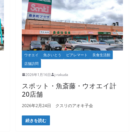
ウオエイ
魚さいとう
ピアレマート
良食生活館
店舗訪問
2026年1月16日
j-rakuda
スポット・魚斎藤・ウオエイ計
20店舗
2026年2月24日 クスリのアオキ子会
続きを読む