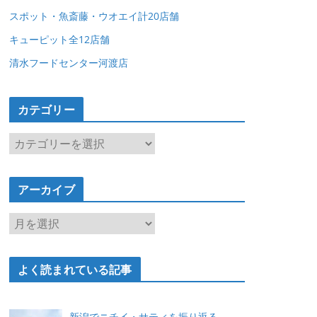
スポット・魚斎藤・ウオエイ計20店舗
キューピット全12店舗
清水フードセンター河渡店
カテゴリー
カ
テ
ゴ
アーカイブ
リ
ー
ア
ー
カ
よく読まれている記事
イ
ブ
新潟でニチイ・サティを振り返る