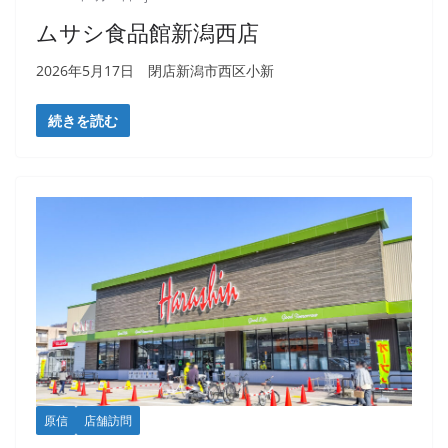
ムサシ食品館新潟西店
2026年5月17日 閉店新潟市西区小新
続きを読む
原信
店舗訪問