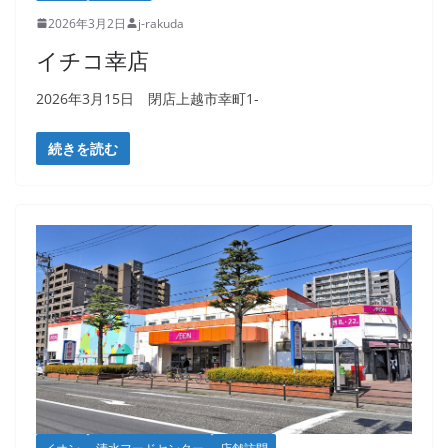
2026年3月2日
j-rakuda
イチコ幸店
2026年3月15日 閉店上越市幸町1-
続きを読む