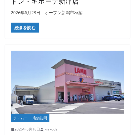
ドン・キホーテ新津店
2026年6月23日 オープン新潟市秋葉
続きを読む
ラ・ムー
店舗訪問
2026年5月18日
j-rakuda