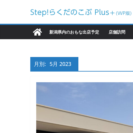
コ
ン
テ
ン
新潟県内のおもな出店予定
店舗訪問
ツ
へ
ス
キ
月別:
5月 2023
ッ
プ