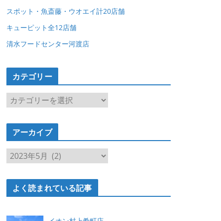
スポット・魚斎藤・ウオエイ計20店舗
キューピット全12店舗
清水フードセンター河渡店
カテゴリー
カ
テ
ゴ
アーカイブ
リ
ー
ア
ー
カ
よく読まれている記事
イ
ブ
イオン村上肴町店