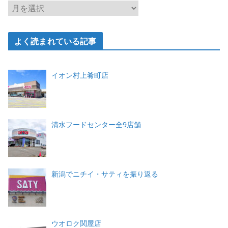
ア
ー
カ
よく読まれている記事
イ
ブ
イオン村上肴町店
清水フードセンター全9店舗
新潟でニチイ・サティを振り返る
ウオロク関屋店