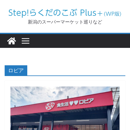
コ
ン
テ
新潟のスーパーマーケット巡りなど
ン
ツ
へ
ス
キ
ッ
ロピア
プ