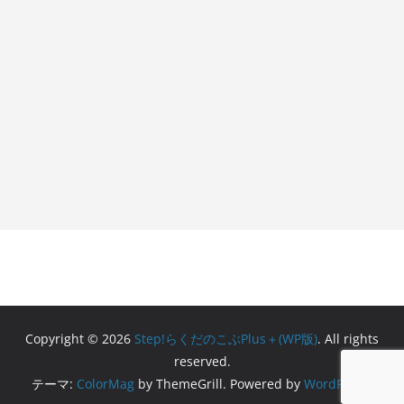
Copyright © 2026
Step!らくだのこぶPlus＋(WP版)
. All rights
reserved.
テーマ:
ColorMag
by ThemeGrill. Powered by
WordPress
.