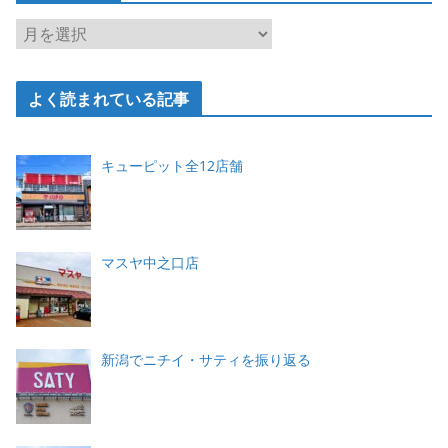
ー
ア
ー
カ
よく読まれている記事
イ
ブ
キューピット全12店舗
マスヤ中之口店
新潟でニチイ・サティを振り返る