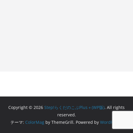
Copyright © 2026
Step!らくだのこぶPlus＋(WP版)
. All rights
reserved.
テーマ:
ColorMag
by ThemeGrill. Powered by
WordPress
.