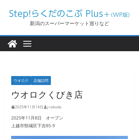
コ
ン
テ
新潟のスーパーマーケット巡りなど
ン
ツ
へ
ス
キ
ッ
ウオロク
店舗訪問
プ
ウオロクくびき店
2025年11月14日
j-rakuda
2025年11月8日 オープン
上越市頸城区下吉85-9