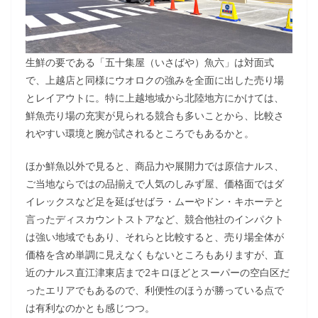
生鮮の要である「五十集屋（いさばや）魚六」は対面式
で、上越店と同様にウオロクの強みを全面に出した売り場
とレイアウトに。特に上越地域から北陸地方にかけては、
鮮魚売り場の充実が見られる競合も多いことから、比較さ
れやすい環境と腕が試されるところでもあるかと。
ほか鮮魚以外で見ると、商品力や展開力では原信ナルス、
ご当地ならではの品揃えで人気のしみず屋、価格面ではダ
イレックスなど足を延ばせばラ・ムーやドン・キホーテと
言ったディスカウントストアなど、競合他社のインパクト
は強い地域でもあり、それらと比較すると、売り場全体が
価格を含め単調に見えなくもないところもありますが、直
近のナルス直江津東店まで2キロほどとスーパーの空白区だ
ったエリアでもあるので、利便性のほうが勝っている点で
は有利なのかとも感じつつ。