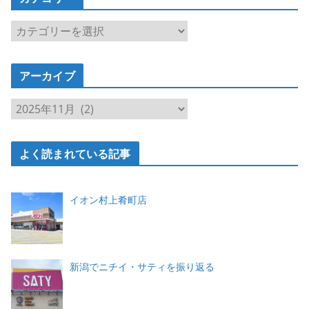
カ
テ
ゴ
アーカイブ
リ
ー
ア
ー
カ
よく読まれている記事
イ
ブ
イオン村上肴町店
新潟でニチイ・サティを振り返る