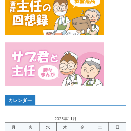
カレンダー
2025年11月
月
火
水
木
金
土
日