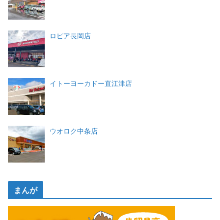
ロピア長岡店
イトーヨーカドー直江津店
ウオロク中条店
まんが