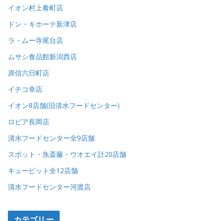
イオン村上肴町店
ドン・キホーテ新津店
ラ・ムー寺尾台店
ムサシ食品館新潟西店
原信六日町店
イチコ幸店
イオン8店舗(旧清水フードセンター)
ロピア長岡店
清水フードセンター全9店舗
スポット・魚斎藤・ウオエイ計20店舗
キューピット全12店舗
清水フードセンター河渡店
カテゴリー