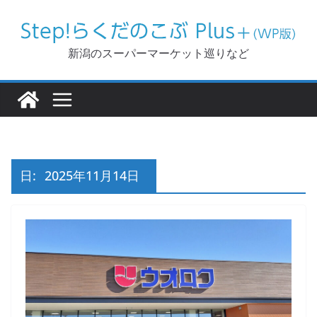
コ
ン
テ
新潟のスーパーマーケット巡りなど
ン
ツ
へ
ス
キ
ッ
日:
2025年11月14日
プ