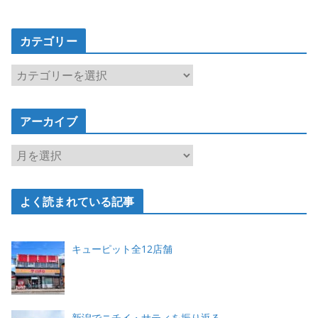
カテゴリー
カ
テ
ゴ
アーカイブ
リ
ー
ア
ー
カ
よく読まれている記事
イ
ブ
キューピット全12店舗
新潟でニチイ・サティを振り返る