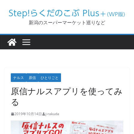
コ
ン
テ
新潟のスーパーマーケット巡りなど
ン
ツ
へ
ス
キ
ッ
ナルス
原信
ひとりごと
プ
原信ナルスアプリを使ってみ
る
2019年10月14日
j-rakuda