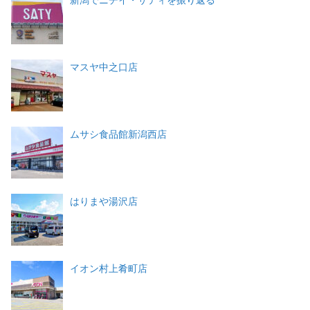
マスヤ中之口店
ムサシ食品館新潟西店
はりまや湯沢店
イオン村上肴町店