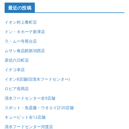
最近の投稿
イオン村上肴町店
ドン・キホーテ新津店
ラ・ムー寺尾台店
ムサシ食品館新潟西店
原信六日町店
イチコ幸店
イオン8店舗(旧清水フードセンター)
ロピア長岡店
清水フードセンター全9店舗
スポット・魚斎藤・ウオエイ計20店舗
キューピット全12店舗
清水フードセンター河渡店