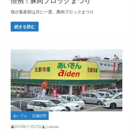
恒例！豚肉ブロックまつり
我が畜産部は月に一度、豚肉ブロックまつり
続きを読む
あいでん
店舗訪問
2019年11月27日
j-rakuda