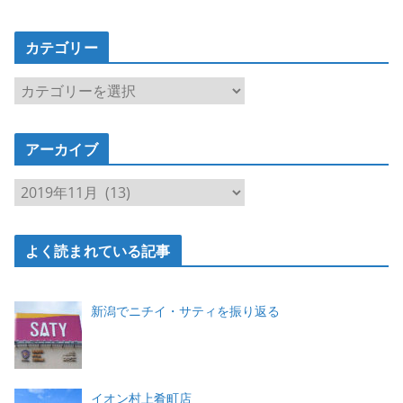
カテゴリー
カ
テ
ゴ
アーカイブ
リ
ー
ア
ー
カ
よく読まれている記事
イ
ブ
新潟でニチイ・サティを振り返る
イオン村上肴町店