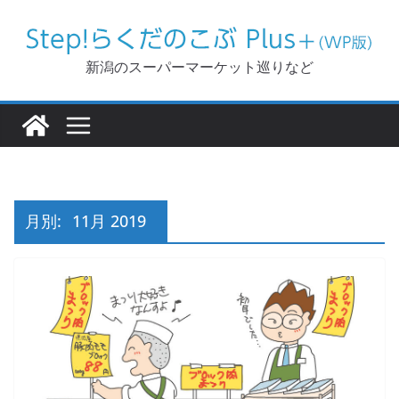
コ
ン
テ
新潟のスーパーマーケット巡りなど
ン
ツ
へ
ス
キ
ッ
月別:
11月 2019
プ