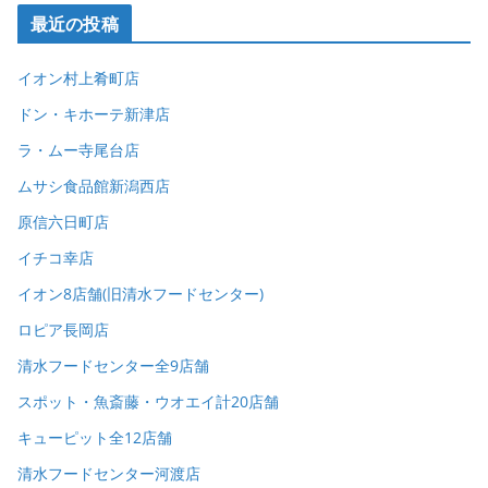
最近の投稿
イオン村上肴町店
ドン・キホーテ新津店
ラ・ムー寺尾台店
ムサシ食品館新潟西店
原信六日町店
イチコ幸店
イオン8店舗(旧清水フードセンター)
ロピア長岡店
清水フードセンター全9店舗
スポット・魚斎藤・ウオエイ計20店舗
キューピット全12店舗
清水フードセンター河渡店