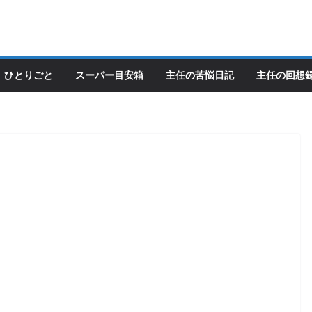
ひとりごと
スーパー目安箱
主任の苦悩日記
主任の回想