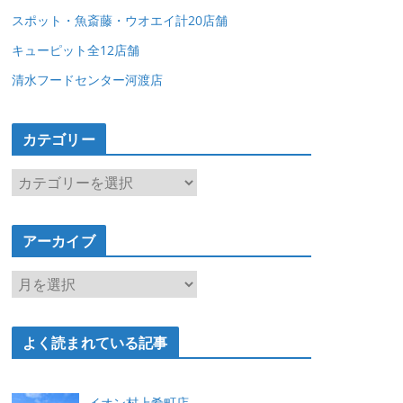
スポット・魚斎藤・ウオエイ計20店舗
キューピット全12店舗
清水フードセンター河渡店
カテゴリー
カ
テ
ゴ
アーカイブ
リ
ー
ア
ー
カ
よく読まれている記事
イ
ブ
イオン村上肴町店