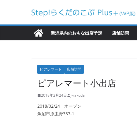
コ
ン
テ
ン
新潟県内のおもな出店予定
店舗訪問
ツ
へ
ス
キ
ピアレマート
店舗訪問
ッ
ピアレマート小出店
プ
2018年2月24日
j-rakuda
2018/02/24 オープン
魚沼市原虫野337-1