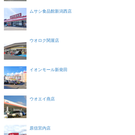
ムサシ食品館新潟西店
ウオロク関屋店
イオンモール新発田
ウオエイ燕店
原信宮内店