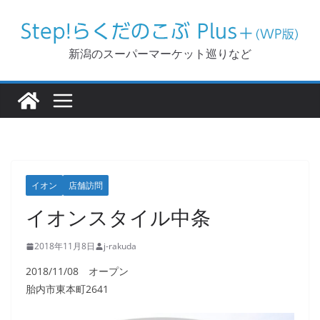
コ
ン
テ
新潟のスーパーマーケット巡りなど
ン
ツ
へ
ス
キ
ッ
イオン
店舗訪問
プ
イオンスタイル中条
2018年11月8日
j-rakuda
2018/11/08 オープン
胎内市東本町2641