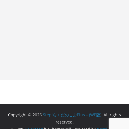
Copyright © 2026
Step!らくだのこぶPlus＋(WP版)
. All rights
reserved.