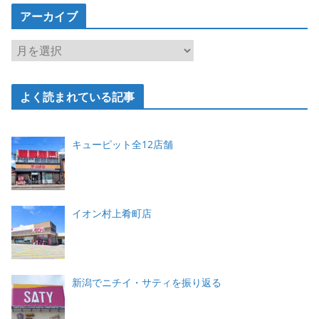
ゴ
アーカイブ
リ
ー
ア
ー
カ
よく読まれている記事
イ
ブ
キューピット全12店舗
イオン村上肴町店
新潟でニチイ・サティを振り返る