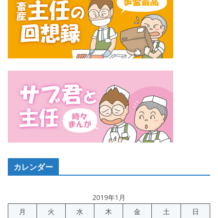
カレンダー
2019年1月
月
火
水
木
金
土
日