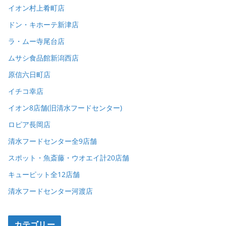
イオン村上肴町店
ドン・キホーテ新津店
ラ・ムー寺尾台店
ムサシ食品館新潟西店
原信六日町店
イチコ幸店
イオン8店舗(旧清水フードセンター)
ロピア長岡店
清水フードセンター全9店舗
スポット・魚斎藤・ウオエイ計20店舗
キューピット全12店舗
清水フードセンター河渡店
カテゴリー