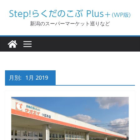
コ
ン
テ
新潟のスーパーマーケット巡りなど
ン
ツ
へ
ス
キ
ッ
月別:
1月 2019
プ