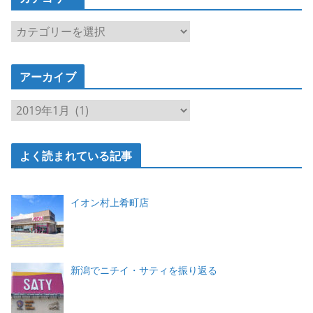
カ
テ
ゴ
アーカイブ
リ
ー
ア
ー
カ
よく読まれている記事
イ
ブ
イオン村上肴町店
新潟でニチイ・サティを振り返る