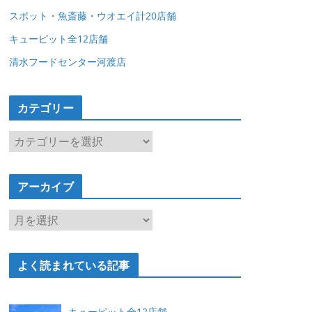
スポット・魚斎藤・ウオエイ計20店舗
キューピット全12店舗
清水フードセンター河渡店
カテゴリー
カ
テ
ゴ
アーカイブ
リ
ー
ア
ー
カ
よく読まれている記事
イ
ブ
キューピット全12店舗