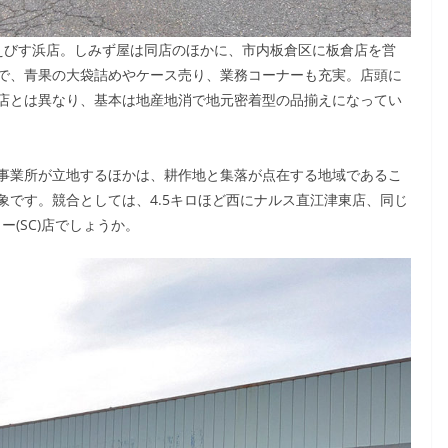
えびす浜店。しみず屋は同店のほかに、市内板倉区に板倉店を営
で、青果の大袋詰めやケース売り、業務コーナーも充実。店頭に
店とは異なり、基本は地産地消で地元密着型の品揃えになってい
事業所が立地するほかは、耕作地と集落が点在する地域であるこ
象です。競合としては、4.5キロほど西にナルス直江津東店、同じ
ー(SC)店でしょうか。