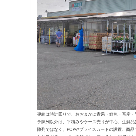
導線は時計回りで、おおまかに青果・鮮魚・畜産・
ラ陳列以外は、平積みやケース売りが中心。生鮮品
陳列ではなく、POPやプライスカードの設置、商