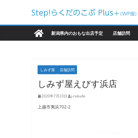
コ
ン
テ
ン
新潟県内のおもな出店予定
店舗訪問
ツ
へ
ス
キ
しみず屋
店舗訪問
ッ
しみず屋えびす浜店
プ
2020年7月23日
j-rakuda
上越市夷浜702-2