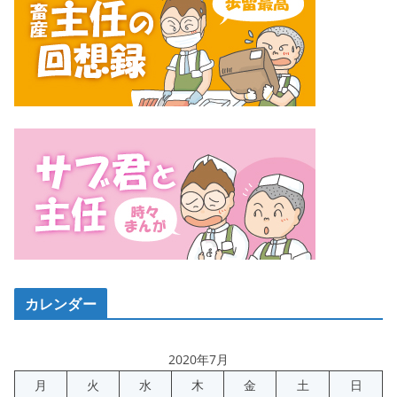
カレンダー
2020年7月
月
火
水
木
金
土
日