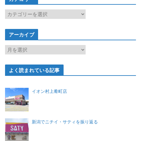
カ
テ
ゴ
アーカイブ
リ
ー
ア
ー
カ
よく読まれている記事
イ
ブ
イオン村上肴町店
新潟でニチイ・サティを振り返る