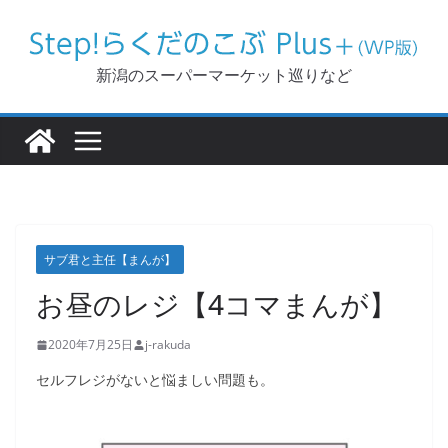
コ
ン
テ
新潟のスーパーマーケット巡りなど
ン
ツ
へ
ス
キ
ッ
サブ君と主任【まんが】
プ
お昼のレジ【4コマまんが】
2020年7月25日
j-rakuda
セルフレジがないと悩ましい問題も。