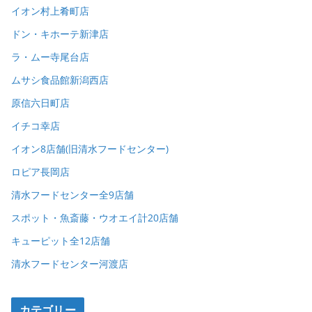
イオン村上肴町店
ドン・キホーテ新津店
ラ・ムー寺尾台店
ムサシ食品館新潟西店
原信六日町店
イチコ幸店
イオン8店舗(旧清水フードセンター)
ロピア長岡店
清水フードセンター全9店舗
スポット・魚斎藤・ウオエイ計20店舗
キューピット全12店舗
清水フードセンター河渡店
カテゴリー