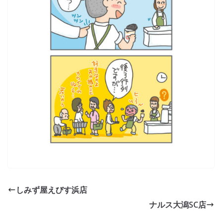
しみず屋えびす浜店
ナルス大潟SC店