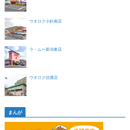
ウオロク小針南店
ラ・ムー新潟東店
ウオロク信濃店
まんが