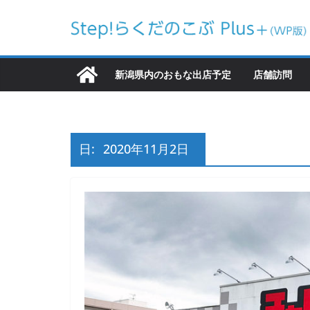
コ
ン
テ
ン
新潟県内のおもな出店予定
店舗訪問
ツ
へ
ス
キ
日:
2020年11月2日
ッ
プ