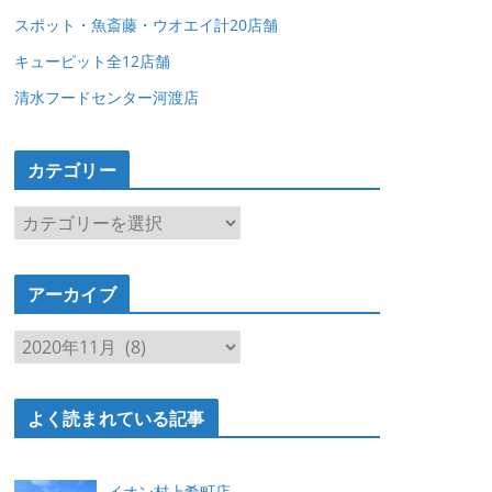
スポット・魚斎藤・ウオエイ計20店舗
キューピット全12店舗
清水フードセンター河渡店
カテゴリー
カ
テ
ゴ
アーカイブ
リ
ー
ア
ー
カ
よく読まれている記事
イ
ブ
イオン村上肴町店