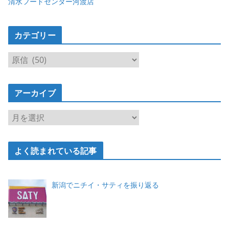
清水フードセンター河渡店
カテゴリー
カ
テ
ゴ
アーカイブ
リ
ー
ア
ー
カ
よく読まれている記事
イ
ブ
新潟でニチイ・サティを振り返る