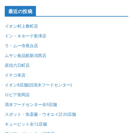
最近の投稿
イオン村上肴町店
ドン・キホーテ新津店
ラ・ムー寺尾台店
ムサシ食品館新潟西店
原信六日町店
イチコ幸店
イオン8店舗(旧清水フードセンター)
ロピア長岡店
清水フードセンター全9店舗
スポット・魚斎藤・ウオエイ計20店舗
キューピット全12店舗