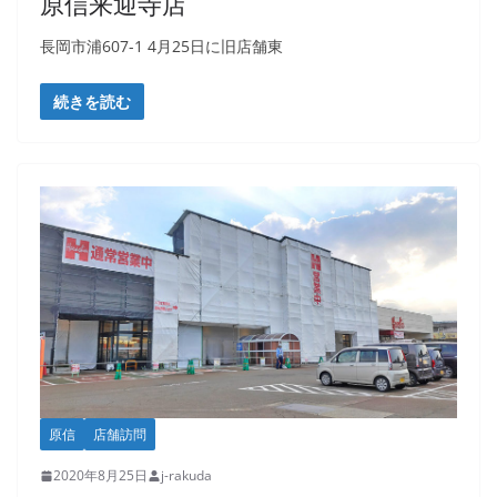
原信来迎寺店
長岡市浦607-1 4月25日に旧店舗東
続きを読む
原信
店舗訪問
2020年8月25日
j-rakuda