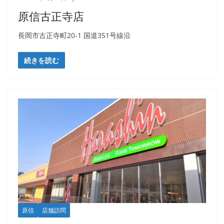
原信古正寺店
長岡市古正寺町20-1 国道351号線沿
続きを読む
原信
店舗訪問