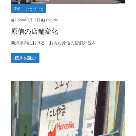
原信
ひとりごと
2020年3月31日
j-rakuda
原信の店舗変化
新潟県内における、おもな原信の店舗外観を
続きを読む