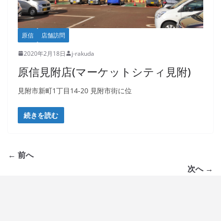
原信
店舗訪問
2020年2月18日
j-rakuda
原信見附店(マーケットシティ見附)
見附市新町1丁目14-20 見附市街に位
続きを読む
← 前へ
次へ →