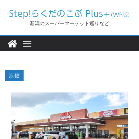
コ
ン
テ
新潟のスーパーマーケット巡りなど
ン
ツ
へ
ス
キ
ッ
原信
プ