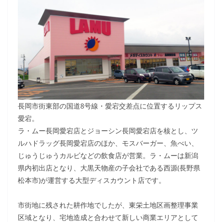
長岡市街東部の国道8号線・愛宕交差点に位置するリップス
愛宕。
ラ・ムー長岡愛宕店とジョーシン長岡愛宕店を核とし、ツ
ルハドラッグ長岡愛宕店のほか、モスバーガー、魚べい、
じゅうじゅうカルビなどの飲食店が営業。ラ・ムーは新潟
県内初出店となり、大黒天物産の子会社である西源(長野県
松本市)が運営する大型ディスカウント店です。
市街地に残された耕作地でしたが、東栄土地区画整理事業
区域となり、宅地造成と合わせて新しい商業エリアとして