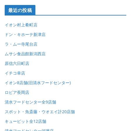
最近の投稿
イオン村上肴町店
ドン・キホーテ新津店
ラ・ムー寺尾台店
ムサシ食品館新潟西店
原信六日町店
イチコ幸店
イオン8店舗(旧清水フードセンター)
ロピア長岡店
清水フードセンター全9店舗
スポット・魚斎藤・ウオエイ計20店舗
キューピット全12店舗
清水フードセンター河渡店