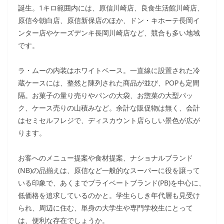
誕生。1キロ範囲内には、原信川崎店、良食生活館川崎店、
原信今朝白店、原信新保店のほか、ドン・キホーテ長岡イ
ンター店やケーズデンキ長岡川崎店など、競合も多い地域
です。
ラ・ムーの内装はホワイトベース。一直線に設置された冷
蔵ケースには、整然と陳列された商品が並び、POPも定間
隔。お菓子の量り売りやパンの大袋、お惣菜の大型パッ
ク、ケース売りの山積みなど。余計な販促物は無く、会計
はセミセルフレジで、ディスカウント店らしい景色が広が
ります。
お客へのメニュー提案や食材提案、ナショナルブランド
(NB)の品揃えは、原信など一般的なスーパーに役を譲って
いる印象で、あくまでプライベートブランド(PB)を中心に、
低価格を追求しているのかと。学生らしき年代層も見受け
られ、周辺に住む、単身の大学生や専門学校生にとって
は、便利な存在でしょうか。