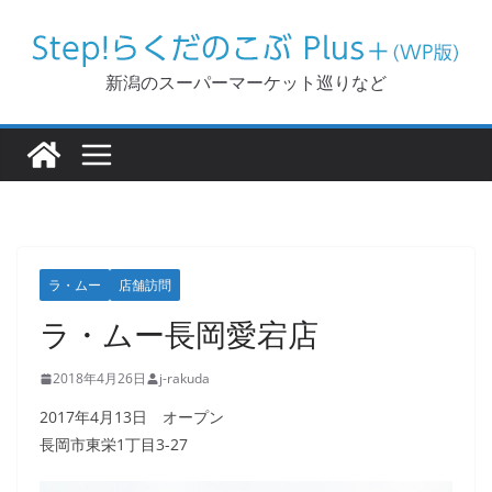
コ
ン
テ
新潟のスーパーマーケット巡りなど
ン
ツ
へ
ス
キ
ッ
ラ・ムー
店舗訪問
プ
ラ・ムー長岡愛宕店
2018年4月26日
j-rakuda
2017年4月13日 オープン
長岡市東栄1丁目3-27