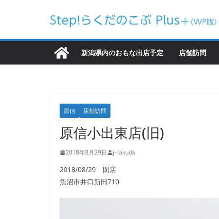
コ
ン
テ
ン
新潟県内のおもな出店予定
店舗訪問
ツ
へ
ス
キ
原信
店舗訪問
ッ
原信小出東店(旧)
プ
2018年8月29日
j-rakuda
2018/08/29 閉店
魚沼市井口新田710