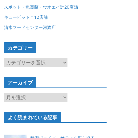
スポット・魚斎藤・ウオエイ計20店舗
キューピット全12店舗
清水フードセンター河渡店
カテゴリー
カ
テ
ゴ
アーカイブ
リ
ー
ア
ー
カ
よく読まれている記事
イ
ブ
新潟でニチイ・サティを振り返る