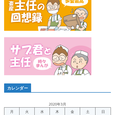
カレンダー
2020年3月
月
火
水
木
金
土
日