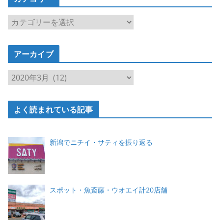
カ
テ
ゴ
アーカイブ
リ
ー
ア
ー
カ
よく読まれている記事
イ
ブ
新潟でニチイ・サティを振り返る
スポット・魚斎藤・ウオエイ計20店舗