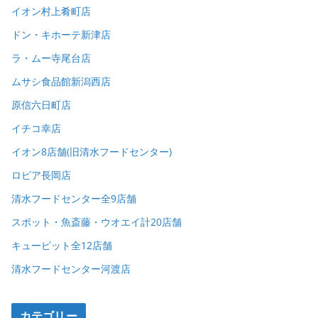
イオン村上肴町店
ドン・キホーテ新津店
ラ・ムー寺尾台店
ムサシ食品館新潟西店
原信六日町店
イチコ幸店
イオン8店舗(旧清水フードセンター)
ロピア長岡店
清水フードセンター全9店舗
スポット・魚斎藤・ウオエイ計20店舗
キューピット全12店舗
清水フードセンター河渡店
カテゴリー