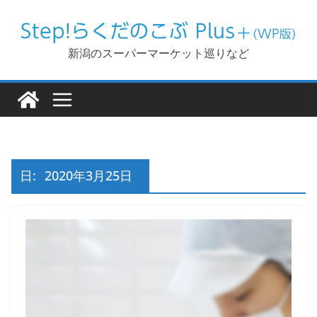
コ
ン
テ
新潟のスーパーマーケット巡りなど
ン
ツ
へ
ス
キ
ッ
日:
2020年3月25日
プ