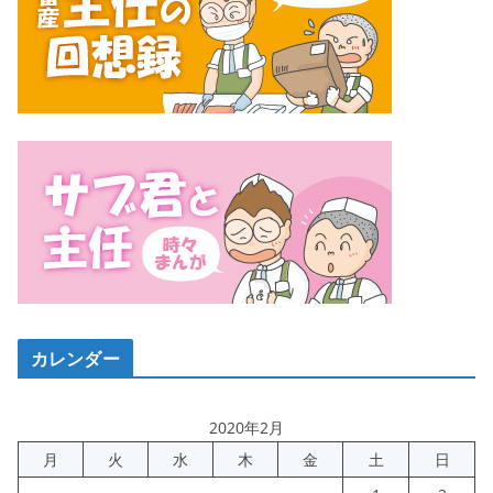
カレンダー
2020年2月
月
火
水
木
金
土
日