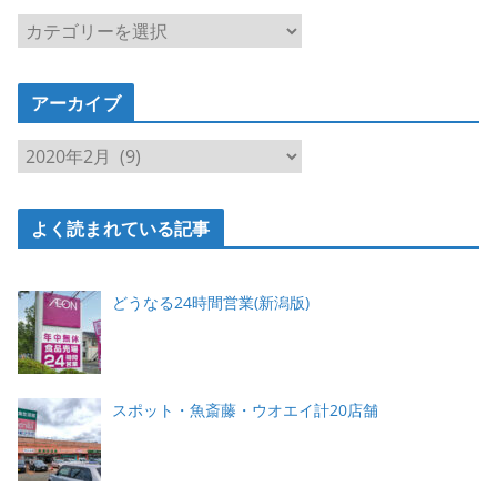
カ
テ
ゴ
アーカイブ
リ
ー
ア
ー
カ
よく読まれている記事
イ
ブ
どうなる24時間営業(新潟版)
スポット・魚斎藤・ウオエイ計20店舗