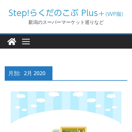
コ
ン
テ
新潟のスーパーマーケット巡りなど
ン
ツ
へ
ス
キ
ッ
月別:
2月 2020
プ