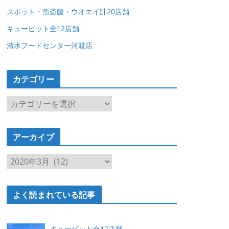
スポット・魚斎藤・ウオエイ計20店舗
キューピット全12店舗
清水フードセンター河渡店
カテゴリー
カ
テ
ゴ
アーカイブ
リ
ー
ア
ー
カ
よく読まれている記事
イ
ブ
キューピット全12店舗