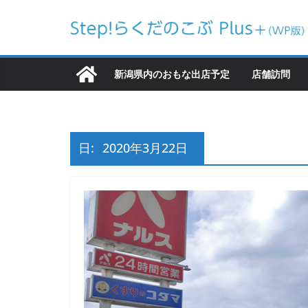
コ
ン
テ
ン
新潟県内のおもな出店予定
店舗訪問
ツ
へ
ス
キ
日:
2020年3月22日
ッ
プ