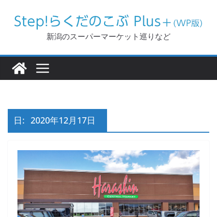
コ
ン
テ
新潟のスーパーマーケット巡りなど
ン
ツ
へ
ス
キ
ッ
日:
2020年12月17日
プ