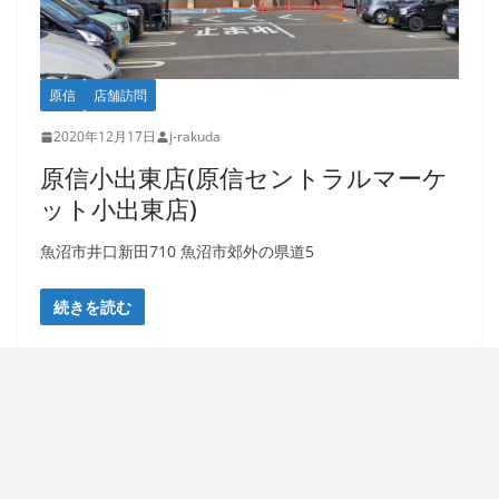
原信
店舗訪問
2020年12月17日
j-rakuda
原信小出東店(原信セントラルマーケ
ット小出東店)
魚沼市井口新田710 魚沼市郊外の県道5
続きを読む