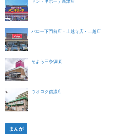
ドン・キホーテ新津店
バロー下門前店・上越寺店・上越店
そよら三条須頃
ウオロク信濃店
まんが