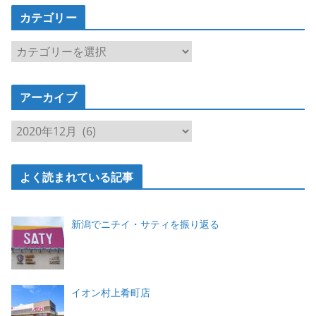
カテゴリー
カ
テ
ゴ
アーカイブ
リ
ー
ア
ー
カ
よく読まれている記事
イ
ブ
新潟でニチイ・サティを振り返る
イオン村上肴町店