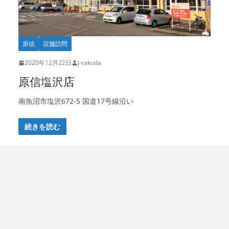
原信
店舗訪問
2020年12月22日
j-rakuda
原信塩沢店
南魚沼市塩沢672-5 国道17号線沿い
続きを読む