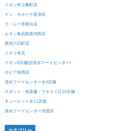
イオン村上肴町店
ドン・キホーテ新津店
ラ・ムー寺尾台店
ムサシ食品館新潟西店
原信六日町店
イチコ幸店
イオン8店舗(旧清水フードセンター)
ロピア長岡店
清水フードセンター全9店舗
スポット・魚斎藤・ウオエイ計20店舗
キューピット全12店舗
清水フードセンター河渡店
カテゴリー