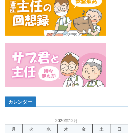
カレンダー
2020年12月
月
火
水
木
金
土
日