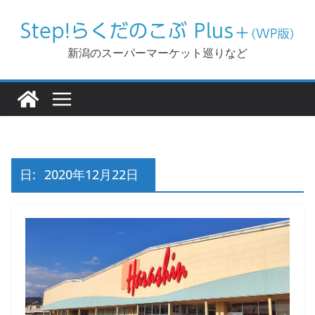
コ
ン
テ
新潟のスーパーマーケット巡りなど
ン
ツ
へ
ス
キ
ッ
日:
2020年12月22日
プ