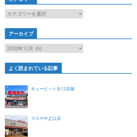
カ
テ
ゴ
アーカイブ
リ
ー
ア
ー
カ
よく読まれている記事
イ
ブ
キューピット全12店舗
マスヤ中之口店