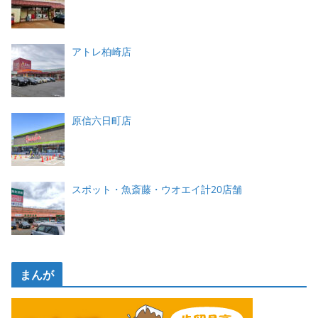
アトレ柏崎店
原信六日町店
スポット・魚斎藤・ウオエイ計20店舗
まんが