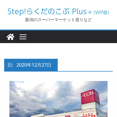
コ
ン
テ
新潟のスーパーマーケット巡りなど
ン
ツ
へ
ス
キ
ッ
日:
2020年12月27日
プ