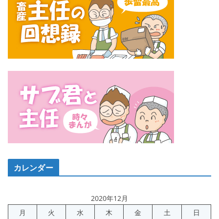
カレンダー
2020年12月
月
火
水
木
金
土
日