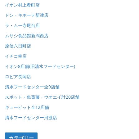
イオン村上肴町店
ドン・キホーテ新津店
ラ・ムー寺尾台店
ムサシ食品館新潟西店
原信六日町店
イチコ幸店
イオン8店舗(旧清水フードセンター)
ロピア長岡店
清水フードセンター全9店舗
スポット・魚斎藤・ウオエイ計20店舗
キューピット全12店舗
清水フードセンター河渡店
カテゴリー