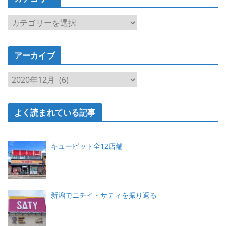
カ
テ
ゴ
アーカイブ
リ
ー
ア
ー
カ
よく読まれている記事
イ
ブ
キューピット全12店舗
新潟でニチイ・サティを振り返る