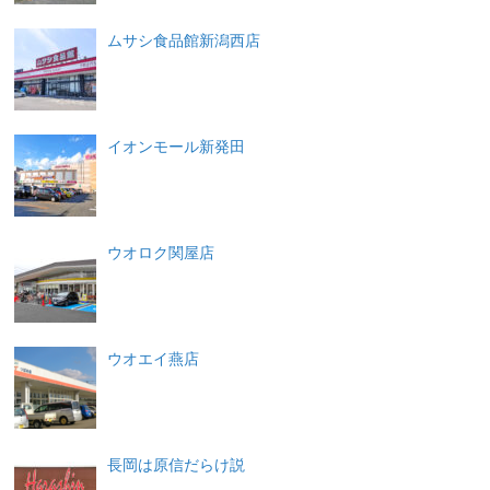
ムサシ食品館新潟西店
イオンモール新発田
ウオロク関屋店
ウオエイ燕店
長岡は原信だらけ説