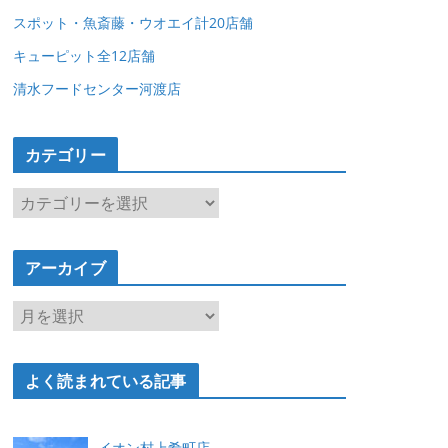
スポット・魚斎藤・ウオエイ計20店舗
キューピット全12店舗
清水フードセンター河渡店
カテゴリー
カ
テ
ゴ
アーカイブ
リ
ー
ア
ー
カ
よく読まれている記事
イ
ブ
イオン村上肴町店