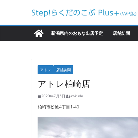
コ
ン
テ
ン
新潟県内のおもな出店予定
店舗訪問
ツ
へ
ス
キ
アトレ
店舗訪問
ッ
アトレ柏崎店
プ
2020年7月5日
j-rakuda
柏崎市松波4丁目1-40