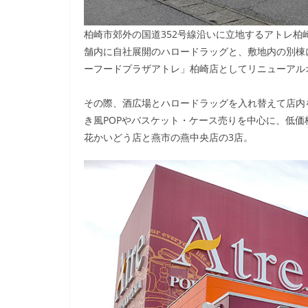
柏崎市郊外の国道352号線沿いに立地するアトレ柏崎
舗内に自社展開のハロードラッグと、敷地内の別棟に
ーフードプラザアトレ」柏崎店としてリニューアル
その際、酒広場とハロードラッグを入れ替えて店内
き風POPやバスケット・ケース売りを中心に、低
花かいどう店と燕市の燕中央店の3店。