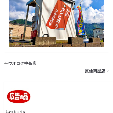
ウオロク中条店
原信関屋店
j-rakuda