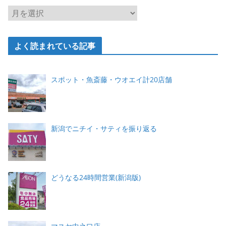
ー
ア
ー
カ
よく読まれている記事
イ
ブ
スポット・魚斎藤・ウオエイ計20店舗
新潟でニチイ・サティを振り返る
どうなる24時間営業(新潟版)