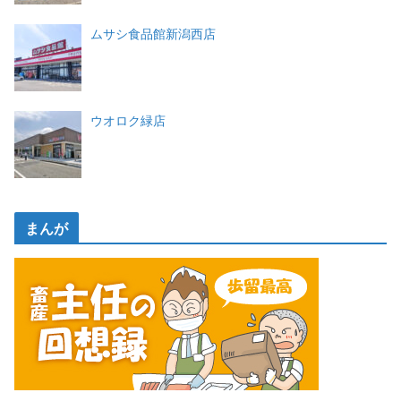
ムサシ食品館新潟西店
ウオロク緑店
まんが