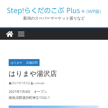
コ
ン
テ
新潟のスーパーマーケット巡りなど
ン
ツ
へ
ス
キ
ッ
はりまや
店舗訪問
プ
はりまや湯沢店
2021年7月5日
j-rakuda
2021年7月4日 オープン
南魚沼郡湯沢町神立1532-1