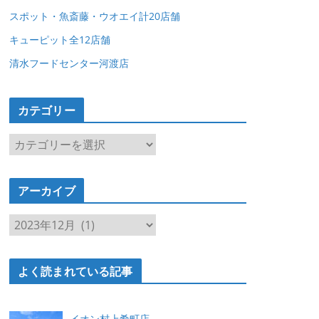
スポット・魚斎藤・ウオエイ計20店舗
キューピット全12店舗
清水フードセンター河渡店
カテゴリー
カ
テ
ゴ
アーカイブ
リ
ー
ア
ー
カ
よく読まれている記事
イ
ブ
イオン村上肴町店