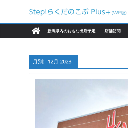
コ
ン
テ
ン
新潟県内のおもな出店予定
店舗訪問
ツ
へ
ス
キ
月別:
12月 2023
ッ
プ