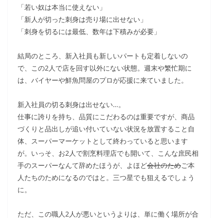
「若い奴は本当に使えない」
「新人が切った刺身は売り場に出せない」
「刺身を切るには最低、数年は下積みが必要」
結局のところ、新入社員も新しいパートも定着しないの
で、この2人で店を回す以外にない状態。週末や繁忙期に
は、バイヤーや鮮魚問屋のプロが応援に来ていました。
新入社員の切る刺身は出せない…。
仕事に誇りを持ち、品質にこだわるのは重要ですが、商品
づくりと品出しが追い付いていない状況を放置すること自
体、スーパーマーケットとして終わっていると思います
が。いっそ、お2人で割烹料理店でも開いて、こんな庶民相
手のスーパーなんて辞めたほうが、よほど
会社のため
ご本
人たちのためになるのではと。三つ星でも狙えるでしょう
に。
ただ、この職人2人が悪いというよりは、単に働く場所が合