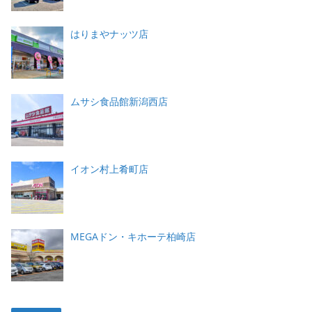
はりまやナッツ店
ムサシ食品館新潟西店
イオン村上肴町店
MEGAドン・キホーテ柏崎店