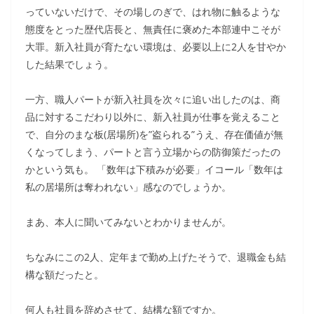
っていないだけで、その場しのぎで、はれ物に触るような
態度をとった歴代店長と、無責任に褒めた本部連中こそが
大罪。新入社員が育たない環境は、必要以上に2人を甘やか
した結果でしょう。
一方、職人パートが新入社員を次々に追い出したのは、商
品に対するこだわり以外に、新入社員が仕事を覚えること
で、自分のまな板(居場所)を”盗られる”うえ、存在価値が無
くなってしまう、パートと言う立場からの防御策だったの
かという気も。 「数年は下積みが必要」イコール「数年は
私の居場所は奪われない」感なのでしょうか。
まあ、本人に聞いてみないとわかりませんが。
ちなみにこの2人、定年まで勤め上げたそうで、退職金も結
構な額だったと。
何人も社員を辞めさせて、結構な額ですか。