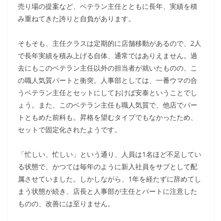
売り場の提案など、ベテラン主任とともに長年、実績を積
み重ねてきた誇りと自負があります。
そもそも、主任クラスは定期的に店舗移動があるので、2人
で長年実績を積み上げる自体、通常ではありえません。過
去にもこのベテラン主任以外の担当者が就いたものの、こ
の職人気質パートと衝突。人事部としては、一番ウマの合
うベテラン主任とセットにしておけば安泰ということでし
ょう。また、このベテラン主任も職人気質で、他店でパー
トともめた前科も。昇格を望むタイプでもなかったため、
セットで固定化されたようです。
「忙しい、忙しい」という通り、人員は1名ほど不足してい
る状態で、かつては毎年のように新入社員をサブとして配
属させていました。しかしながら、1年を経たずに辞めてし
まう状態が続き、店長と人事部が主任とパートに注意した
ものの、改善には至りません。