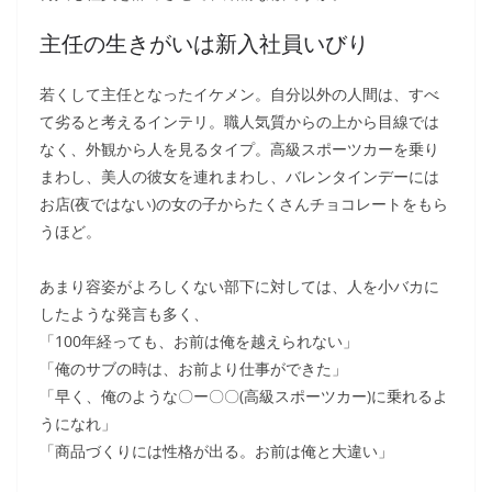
主任の生きがいは新入社員いびり
若くして主任となったイケメン。自分以外の人間は、すべ
て劣ると考えるインテリ。職人気質からの上から目線では
なく、外観から人を見るタイプ。高級スポーツカーを乗り
まわし、美人の彼女を連れまわし、バレンタインデーには
お店(夜ではない)の女の子からたくさんチョコレートをもら
うほど。
あまり容姿がよろしくない部下に対しては、人を小バカに
したような発言も多く、
「100年経っても、お前は俺を越えられない」
「俺のサブの時は、お前より仕事ができた」
「早く、俺のような〇ー〇〇(高級スポーツカー)に乗れるよ
うになれ」
「商品づくりには性格が出る。お前は俺と大違い」