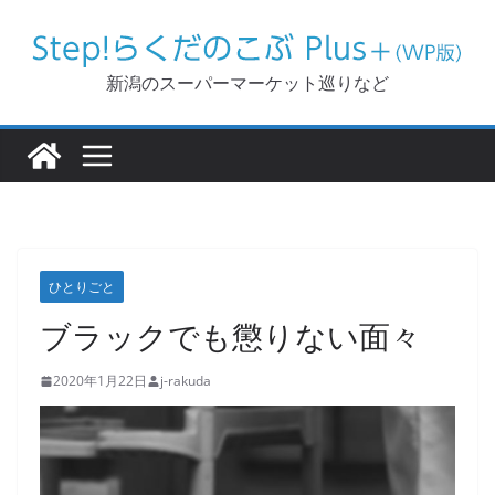
コ
ン
テ
新潟のスーパーマーケット巡りなど
ン
ツ
へ
ス
キ
ッ
ひとりごと
プ
ブラックでも懲りない面々
2020年1月22日
j-rakuda