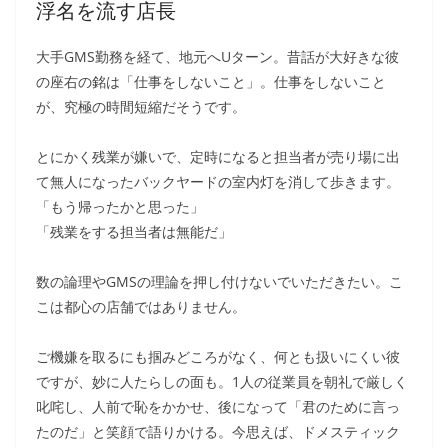
浮名を流す店長
大手GMS勤務を経て、地元へUターン。昔話が大好きな彼
の座右の銘は「仕事をしないこと」。仕事をしないこと
が、究極の時間短縮だそうです。
とにかく残業が嫌いで、定時になると担当者が売り場に出
て無人になったバックヤードの室内灯を消して歩きます。
「もう帰ったかと思った」
「残業をする担当者は無能だ」
数の論理やGMSの理論を押し付けないでいただきたい。こ
こは都心の店舗ではありません。
ご機嫌を取るにも掴みどころがなく、何とも扱いにくい彼
ですが、妙に人たらしの面も。1人の従業員を朝礼で厳しく
叱咤し、人前で恥をかかせ、後になって「君のために言っ
たのだ」と笑顔で語りかける。今思えば、ドメスティック