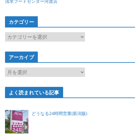
清水フードセンター河渡店
カテゴリー
カ
テ
ゴ
アーカイブ
リ
ー
ア
ー
カ
よく読まれている記事
イ
ブ
どうなる24時間営業(新潟版)