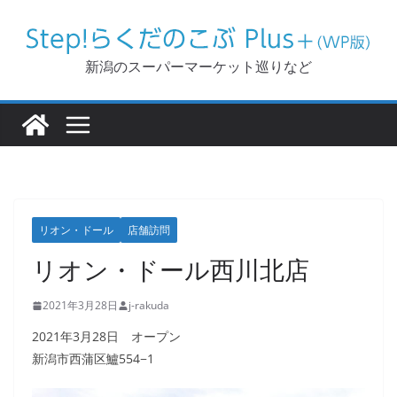
コ
ン
テ
新潟のスーパーマーケット巡りなど
ン
ツ
へ
ス
キ
ッ
リオン・ドール
店舗訪問
プ
リオン・ドール西川北店
2021年3月28日
j-rakuda
2021年3月28日 オープン
新潟市西蒲区鱸554−1