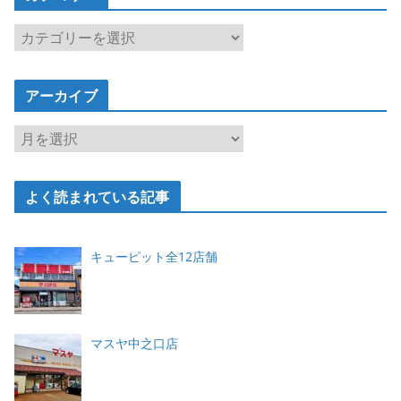
カ
テ
ゴ
アーカイブ
リ
ー
ア
ー
カ
よく読まれている記事
イ
ブ
キューピット全12店舗
マスヤ中之口店