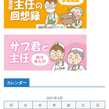
カレンダー
2021年3月
月
火
水
木
金
土
日