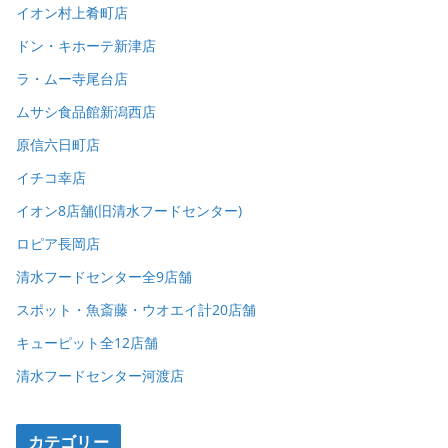
イオン村上肴町店
ドン・キホーテ新津店
ラ・ムー寺尾台店
ムサシ食品館新潟西店
原信六日町店
イチコ幸店
イオン8店舗(旧清水フードセンター)
ロピア長岡店
清水フードセンター全9店舗
スポット・魚斎藤・ウオエイ計20店舗
キューピット全12店舗
清水フードセンター河渡店
カテゴリー