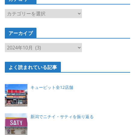
カ
テ
ゴ
アーカイブ
リ
ー
ア
ー
カ
よく読まれている記事
イ
ブ
キューピット全12店舗
新潟でニチイ・サティを振り返る