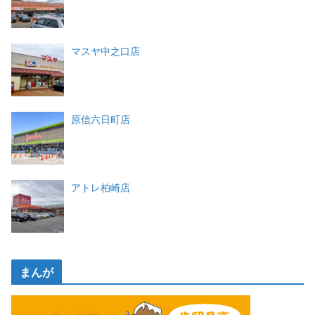
マスヤ中之口店
原信六日町店
アトレ柏崎店
まんが