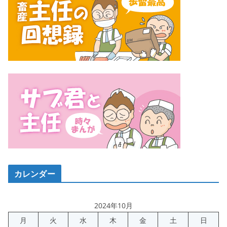
カレンダー
2024年10月
月
火
水
木
金
土
日