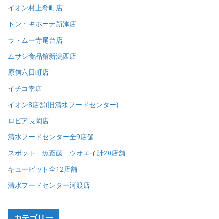
イオン村上肴町店
ドン・キホーテ新津店
ラ・ムー寺尾台店
ムサシ食品館新潟西店
原信六日町店
イチコ幸店
イオン8店舗(旧清水フードセンター)
ロピア長岡店
清水フードセンター全9店舗
スポット・魚斎藤・ウオエイ計20店舗
キューピット全12店舗
清水フードセンター河渡店
カテゴリー