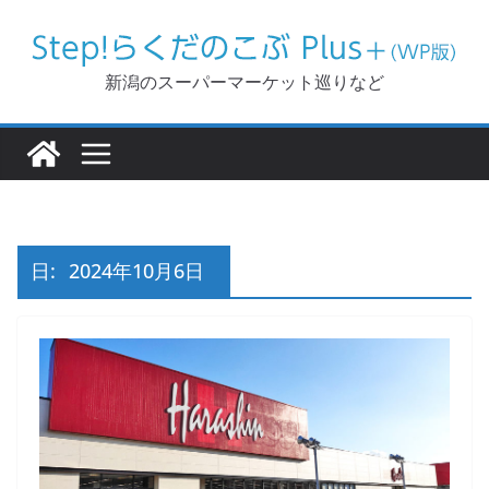
コ
ン
テ
新潟のスーパーマーケット巡りなど
ン
ツ
へ
ス
キ
ッ
日:
2024年10月6日
プ