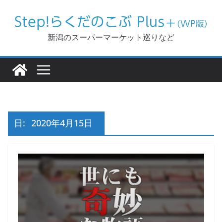
コ
ン
テ
新潟のスーパーマーケット巡りなど
ン
ツ
へ
ス
キ
ッ
日:
2020年4月15日
プ