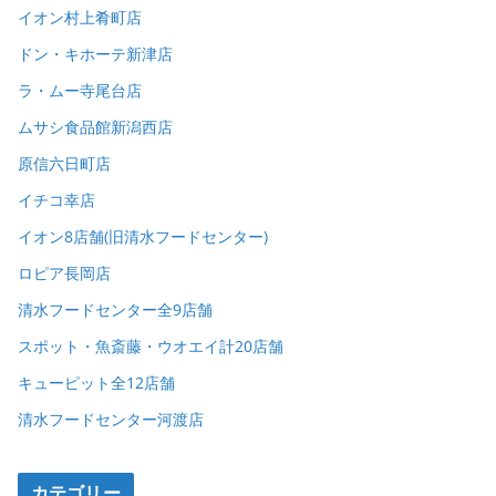
イオン村上肴町店
ドン・キホーテ新津店
ラ・ムー寺尾台店
ムサシ食品館新潟西店
原信六日町店
イチコ幸店
イオン8店舗(旧清水フードセンター)
ロピア長岡店
清水フードセンター全9店舗
スポット・魚斎藤・ウオエイ計20店舗
キューピット全12店舗
清水フードセンター河渡店
カテゴリー