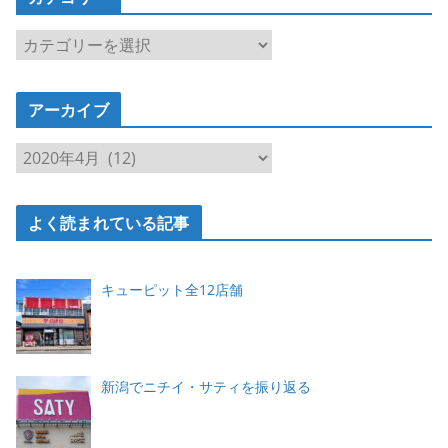
カ
テ
ゴ
アーカイブ
リ
ー
ア
ー
カ
よく読まれている記事
イ
ブ
キューピット全12店舗
新潟でニチイ・サティを振り返る