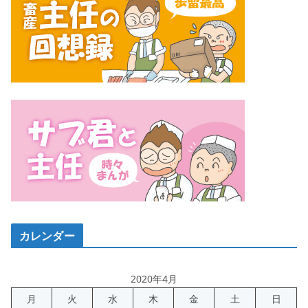
カレンダー
2020年4月
月
火
水
木
金
土
日