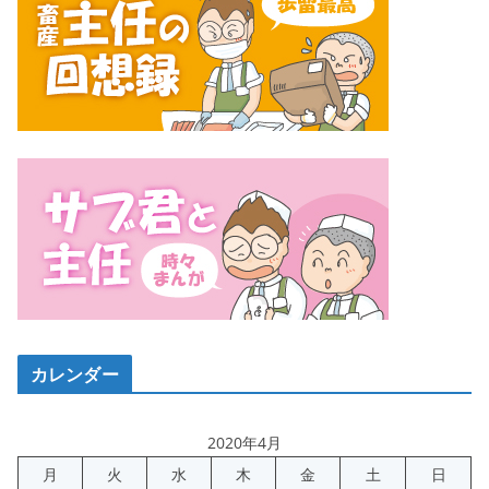
カレンダー
2020年4月
月
火
水
木
金
土
日