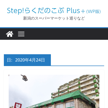
コ
ン
テ
新潟のスーパーマーケット巡りなど
ン
ツ
へ
ス
キ
ッ
日:
2020年4月24日
プ