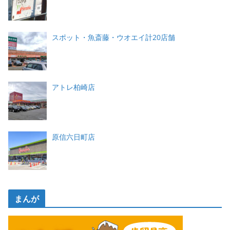
スポット・魚斎藤・ウオエイ計20店舗
アトレ柏崎店
原信六日町店
まんが