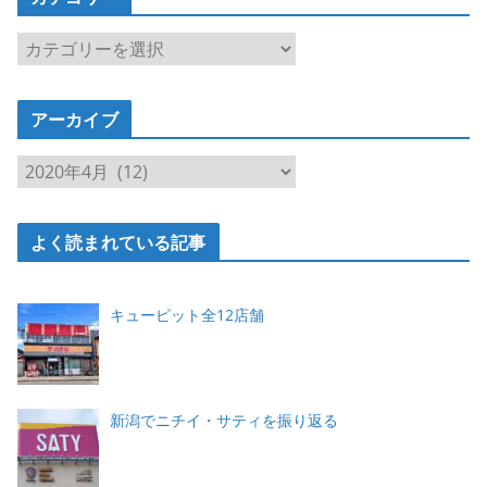
カ
テ
ゴ
アーカイブ
リ
ー
ア
ー
カ
よく読まれている記事
イ
ブ
キューピット全12店舗
新潟でニチイ・サティを振り返る