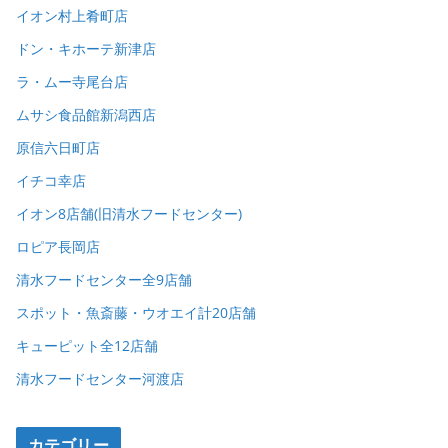
イオン村上肴町店
ドン・キホーテ新津店
ラ・ムー寺尾台店
ムサシ食品館新潟西店
原信六日町店
イチコ幸店
イオン8店舗(旧清水フードセンター)
ロピア長岡店
清水フードセンター全9店舗
スポット・魚斎藤・ウオエイ計20店舗
キューピット全12店舗
清水フードセンター河渡店
カテゴリー