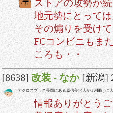
ストアの攻勢が続
地元勢にとっては
その煽りを受けて
FCコンビニもま
ころも・・
[8638]
改装
-
なか
[新潟] 2
アクロスプラス長岡にある原信美沢店がGW開けに
情報ありがとうご