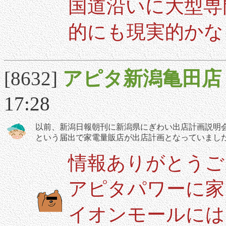
国道沿いに大型専
的にも現実的かな
[8632]
アピタ新潟亀田店
17:28
以前、新潟日報朝刊に新潟県にぎわい出店計画説明
という届出で家電量販店が出店計画となっていまし
情報ありがとうご
アピタパワーに家
イオンモールには