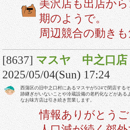
美沢店も出店から
期のようで。
周辺競合の動きも
[8637]
マスヤ 中之口店
2025/05/04(Sun) 17:24
西蒲区の旧中之口村にあるマスヤが5/24で閉店する
跡継ぎがいないことや冷蔵設備の老朽化などがある
なお味方店は引き続き営業します。
情報ありがとうご
人口減が続く郊外