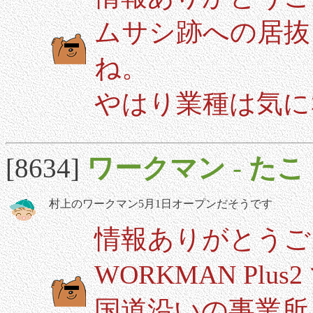
ムサシ跡への居抜
ね。
やはり業種は気に
[8634]
ワークマン
-
たこ
村上のワークマン5月1日オープンだそうです
情報ありがとうご
WORKMAN Pl
国道沿いの事業所