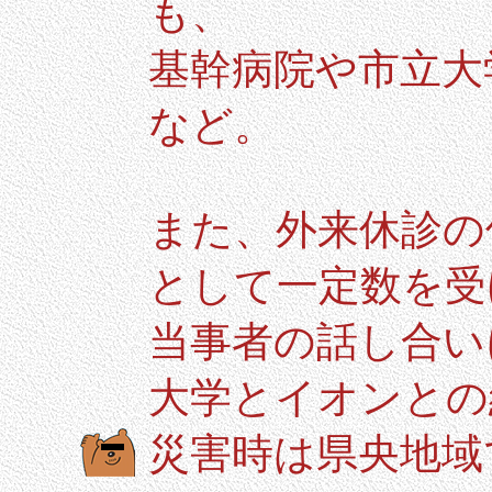
も、
基幹病院や市立大
など。
また、外来休診の
として一定数を受
当事者の話し合い
大学とイオンとの
災害時は県央地域