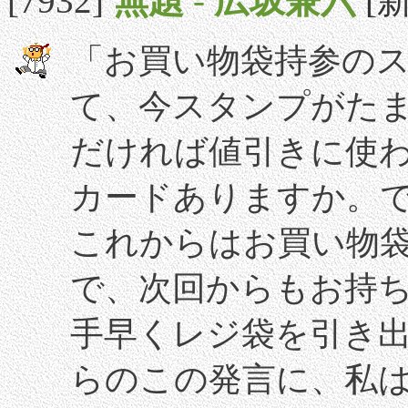
[7932]
無題
-
広坂兼六
[新
「お買い物袋持参の
て、今スタンプがた
だければ値引きに使
カードありますか。で
これからはお買い物
で、次回からもお持
手早くレジ袋を引き
らのこの発言に、私