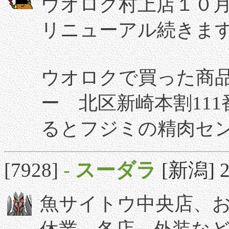
ウオロク村上店１０
リニューアル続きま
ウオロクで買った商
ー 北区新崎本割11
るとフジミの精肉セ
[7928]
-
スーダラ
[新潟] 20
魚サイトウ中央店、