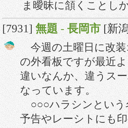
ま曖昧に頷くことし
[7931]
無題
-
長岡市
[新潟]
今週の土曜日に改装
の外看板ですが最近よ
違いなんか、違うスー
なっています。
○○○ハラシンという
予告やレーシトにも印