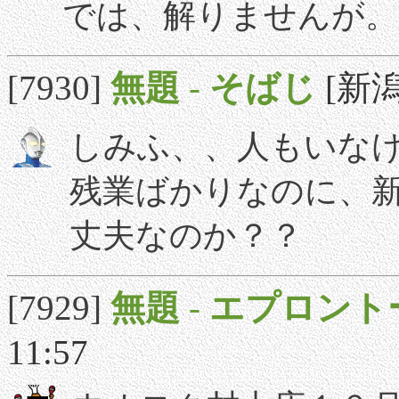
では、解りませんが。
[7930]
無題
-
そばじ
[新潟]
しみふ、、人もいな
残業ばかりなのに、
丈夫なのか？？
[7929]
無題
-
エプロント
11:57