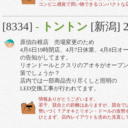
コンビニ感覚で買い物できるコンパクトな
[8334]
-
トントン
[新潟] 2
原信白根店 売場変更のため
4月6日19時閉店、4月7日休業、4月8日オ
の告知がしてます。
リオンドールとクスリのアオキがオープ
策でしょうか？
店内では一部商品売り尽くしと照明の
LED交換工事が行われてます。
情報ありがとうございます。
若干、競合との距離はありますが、競合で
勢いづく？アオキとリオン・ドールの攻勢
ひとまず、店内レイアウトも含めた見直し