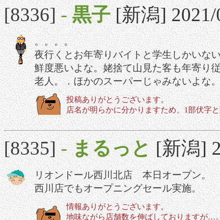
[8336]
-
黒子
[新潟] 2021/0
。。。。
夜行くとお年寄りバイトと学生しかいな
鮮度悪いよな。姥捨て山見た客も年寄り
老人。．ほかのスーパーじゃみないよな
投稿ありがとうございます。
店名が明らかに分かりますため、1部伏字
[8335]
-
まるっと
[新潟] 20
リオンドール西川北店 本日オープン。
西川店でもオープニングセール実施。
情報ありがとうございます。
地味ながら店舗数を伸ばしておりますが…