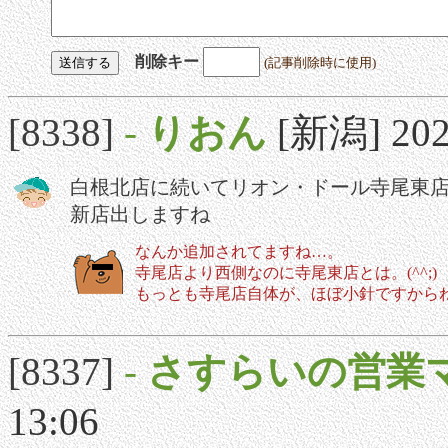
削除キー
(記事削除時に使用)
[8338]
-
りおん
[新潟] 2021
白根北店に続いてリオン・ドール寺尾東
新店出しますね
なんか追加されてますね…。
寺尾店より西側なのに寺尾東店とは。(^^;)
もっとも寺尾店自体が、ほぼ小針ですから
[8337]
-
さすらいの営業
13:06