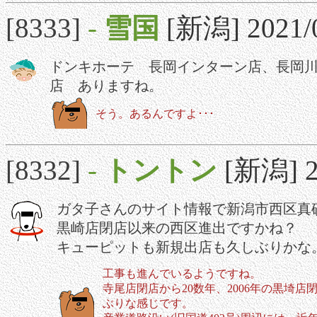
[8333]
-
雪国
[新潟] 2021/0
ドンキホーテ 長岡インターン店、長岡
店 ありますね。
そう。あるんですよ･･･
[8332]
-
トントン
[新潟] 20
ガタ子さんのサイト情報で新潟市西区真
黒崎店閉店以来の西区進出ですかね？
キューピットも新規出店も久しぶりかな
工事も進んでいるようですね。
寺尾店閉店から20数年、2006年の黒埼店
ぶりな感じです。