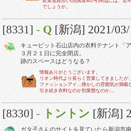
産業道路沿い(旧国道402号)周辺には、
でしょうか。
[8331]
-
Q
[新潟] 2021/03/
キューピット石山店内の衣料テナント「
３月２１日に完全閉店。
跡のスペースはどうなる？
情報ありがとうございます。
リオン時代より長らく営業してきましたが
ファッションアイ…懐かしの雰囲気が満載
引き続き衣料なのか別業態なのか…
[8330]
-
トントン
[新潟] 2
ガタ子さんのサイトを見ていたら新潟市