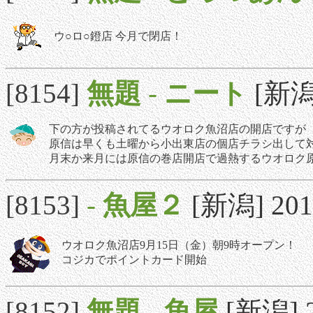
ウ○ロ○鐙店 今月で閉店！
[8154]
無題
-
ニート
[新潟]
下の方が投稿されてるウオロク魚沼店の開店ですが
原信は早くも土曜から小出東店の個店チラシ出して
月末か来月には原信の巻店開店で過熱するウオロク
[8153]
-
魚屋２
[新潟] 2017
ウオロク魚沼店9月15日（金）朝9時オープン！
コジカでポイントカード開始
[8152]
無題
-
魚屋
[新潟] 2