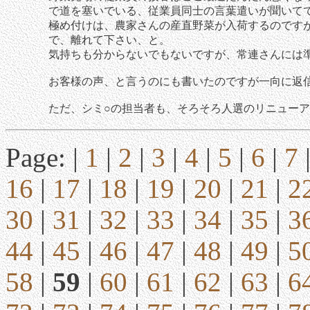
で道を塞いでいる、従業員同士の言葉遣いが聞いて
極め付けは、農家さんの産直野菜が入荷するのです
で、離れて下さい、と。
気持ちも分からないでもないですが、常連さんには
お客様の声、と言うのにも書いたのですが一向に返
ただ、シミ○の担当者も、そろそろ人選のリニュー
Page: |
1
|
2
|
3
|
4
|
5
|
6
|
7
16
|
17
|
18
|
19
|
20
|
21
|
2
30
|
31
|
32
|
33
|
34
|
35
|
3
44
|
45
|
46
|
47
|
48
|
49
|
5
58
|
59
|
60
|
61
|
62
|
63
|
6