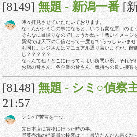
[8149]
無題
-
新潟一番
[新
時々拝見させていただいております。
な～んかシミ〇の事になると、いつも変な悪口のよ
そんなに目障りなのでしょうかね～！悪いイメ～ジ
新潟では天下の〇信だって一度も”いらっしゃいませ
も同じ。レジさんはマニュアル通り言いますが。酢
し？？？？？
な～んてね！どこに行ってもよい所悪い所、それぞ
お店の皆さん、各企業の皆さん、気持ちの良い接客
[8148]
無題
-
シミ○偵察
21:57
シミ○で苦言を一つ。
先日本店に買物に行った時の事。
野菜売場の従業員の接客はここ最近だんだん悪くな