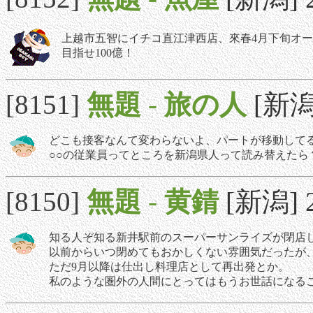
上越市五智にイチコ直江津西店、來春4月下旬オ
目指せ100億！
[8151]
無題
-
旅の人
[新潟]
どこも接客なんて変わらないよ、パートが移動して
○○の従業員ってところを新潟県人って読み替えたら
[8150]
無題
-
黄錆
[新潟] 2
知る人ぞ知る新井駅前のスーパーサンライズが閉店
以前からいつ閉めてもおかしくない雰囲気だったが
ただ9月以降は仕出し料理店として再出発とか。
私のような圏外の人間にとってはもうお世話になる