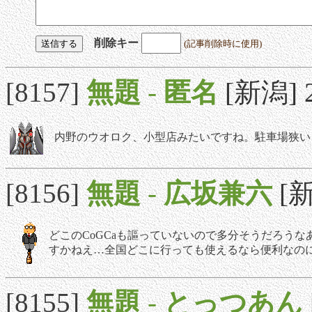
削除キー
(記事削除時に使用)
[8157]
無題
-
匿名
[新潟] 2
内野のウオロク、小型店みたいですね。駐車場狭い
[8156]
無題
-
広坂兼六
[新
どこのCoGCaも謳っていないので多分そうだろう
すかねえ…全国どこに行っても使えるなら便利なの
[8155]
無題
-
とっつあん