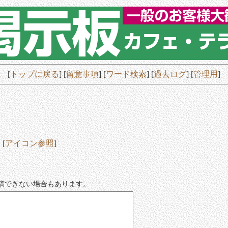
[
トップに戻る
] [
留意事項
] [
ワード検索
]
[
過去ログ
]
[
管理用
]
[
アイコン参照
]
稿できない場合もあります。