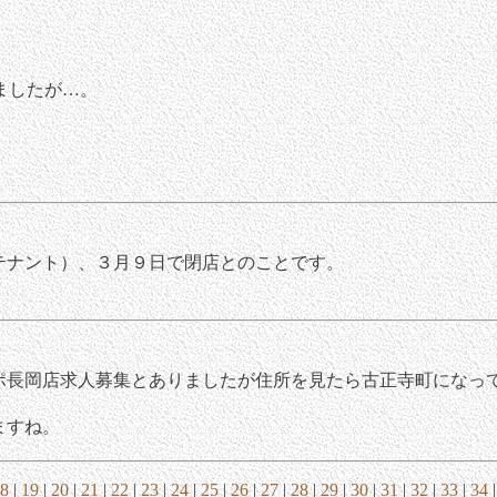
ましたが…。
テナント）、３月９日で閉店とのことです。
長岡店求人募集とありましたが住所を見たら古正寺町になって
ますね。
8
|
19
|
20
|
21
|
22
|
23
|
24
|
25
|
26
|
27
|
28
|
29
|
30
|
31
|
32
|
33
|
34