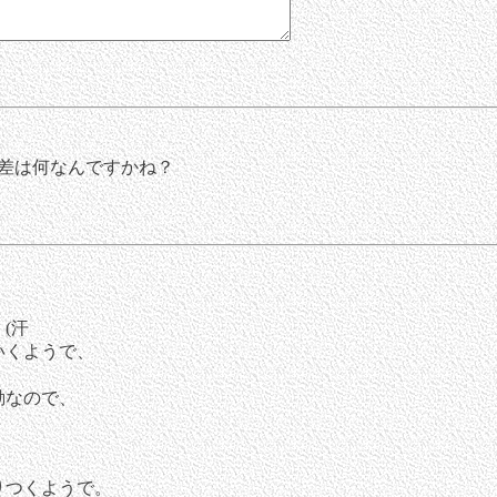
差は何なんですかね？
(汗
いくようで、
。
動なので、
。
りつくようで。