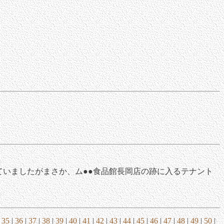
いましたがまさか、ム●●食品館長岡店の跡に入るテナント
|
35
|
36
|
37
|
38
|
39
|
40
|
41
|
42
|
43
|
44
|
45
|
46
|
47
|
48
|
49
|
50
|