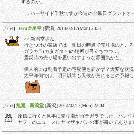
するのか。
リバーサイド千秋ですが今週の金曜日グランドオー
[7754]
-
teru＠星空
[新潟] 2014/02/17(Mon) 23:31
>> 新潟堂さん
行きつけの某店では、昨日の時点で売り場のところ
ガラガラ(ガタガタ？)の場所が目立ちつつ…。
震災時の売り場を思い出すような雰囲気かと。
個人的には到着予定の宅配便も届かず？大変な状況
太平洋側では、明日以降も天候が荒れるとの予報も
[7753]
無題
-
新潟堂
[新潟] 2014/02/17(Mon) 22:04
原信に行くと見事に売り場がガラガラでした。パン牛
ヤフーのニュースにヤマザキパンの事が書いてありま