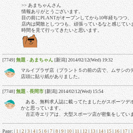
>> あまちゃんさん
情報ありがとうございます。
目の前にPLANTがオープンしてから10年経ちつつ、
店内は閑散としつつも、頑張っているなと感じてい
時間を見て行ってきたいと思います。
[7749]
無題
-
あまちゃん
[新潟] 2014/02/12(Wed) 19:32
マルイプラザ店（プラント５の前の店で、ムサシの
店頭に貼り紙がありました。
[7748]
無題
-
長岡市
[新潟] 2014/02/12(Wed) 15:54
ある、無料求人誌に載ってたましたがスポーツデポ
かと思っています。
古正寺エリアは、大型スポーツ店が密集をしてい
Page: |
1
|
2
|
3
|
4
|
5
|
6
|
7
|
8
|
9
|
10
|
11
|
12
|
13
|
14
|
15
|
16
|
17
|
1