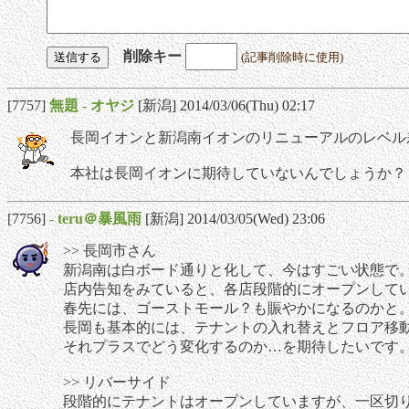
削除キー
(記事削除時に使用)
[7757]
無題
-
オヤジ
[新潟] 2014/03/06(Thu) 02:17
長岡イオンと新潟南イオンのリニューアルのレベル
本社は長岡イオンに期待していないんでしょうか？
[7756]
-
teru＠暴風雨
[新潟] 2014/03/05(Wed) 23:06
>> 長岡市さん
新潟南は白ボード通りと化して、今はすごい状態で。
店内告知をみていると、各店段階的にオープンして
春先には、ゴーストモール？も賑やかになるのかと
長岡も基本的には、テナントの入れ替えとフロア移
それプラスでどう変化するのか…を期待したいです
>> リバーサイド
段階的にテナントはオープンしていますが、一区切