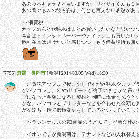
あのゆるキャラ？と言いますか、リバサイくんもＣ
あの着ぐるみの後ろ姿は、何とも言えない哀愁があ
>> 消費税
カップめんと飲料水はまとめ買いしたいなと思いつ
本音はトイレットペーパーやティッシュも買いたい
過剰在庫は避けたいと感じつつ、もう備蓄場所も無
[7755]
無題
-
長岡市
[新潟] 2014/03/05(Wed) 16:30
消費税アップまで後、少しですが飲料水やカップラ
がパソコンは。XPのサポートが終了のまじかで買
プになった金額になるし契約と同時に現金を払うと
かな。パソコンとプリンターなどを合わせた金額も
が友達も一括で機種変更をしているといっているし
ハラシンナルスのPB商品のうどんですが新会社の
イオンですが新潟南は、テナントなどの入れ替えを