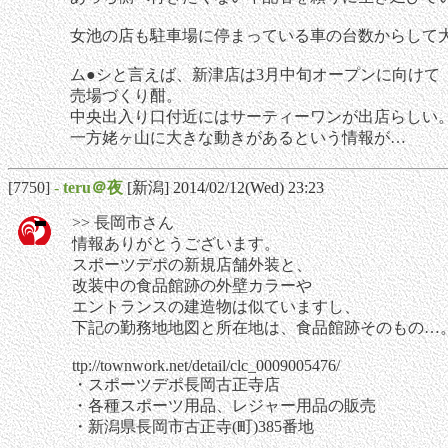
女池の店も駐車場に停まっている車の台数からして
ム●シと言えば、新津店は3月中旬オープンに向けて
売場づくり酣。
中央出入り口付近にはサーティーワンが出店らしい
一方姥ヶ山に大きな動きがあるという情報が…
[7750]
-
teru＠夜
[新潟] 2014/02/12(Wed) 23:23
>> 長岡市さん
情報ありがとうございます。
スポーツデポの新規店舗外装と、
改装中の食品館跡の外壁カラーや
エントランスの建造物は似ていますし、
下記の勤務地地図と所在地は、食品館跡そのもの…
ttp://townwork.net/detail/clc_0009005476/
・スポーツデポ長岡古正寺店
・各種スポーツ用品、レジャー用品の販売
・新潟県長岡市古正寺(町)385番地