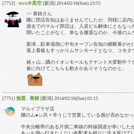
[7752]
-
teru＠星空
[新潟] 2014/02/16(Sun) 23:55
>> 黄錆さん
隣に閉店告知はありませんでしたが、同様に店内
過去でのマルイ閉店は、入居ビル解体にともなっ
聞いたことがなく、単なる撤退なのか、今後のム
新津…駐車場側に中旬オープン告知の横断幕がか
屋上看板もすっかりムサシモードとなり、コモタ
姥ヶ山…隣のイオンモールもテナント大変動中？
春に向けてこちらも動きがありそうなのかと。
[7751]
無題
-
黄錆
[新潟] 2014/02/16(Sun) 01:15
マルイプラザ店
隣のム●シ共々辛うじて営業している感が否めなか
中央分離帯のある片側二車線の幹線国道が幸いした
あっち側へ行きたくない年配者を頼りに生き延びて