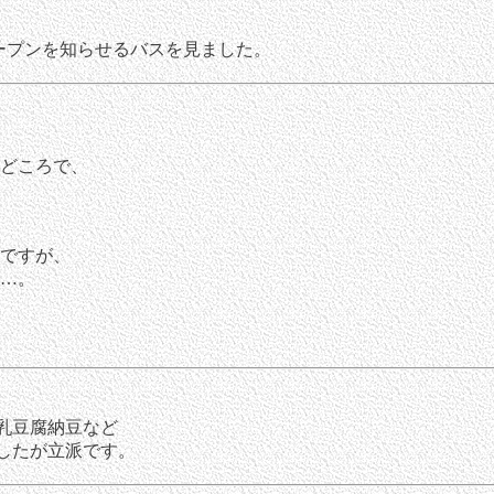
プンを知らせるバスを見ました。
どころで、
ですが、
…。
乳豆腐納豆など
したが立派です。