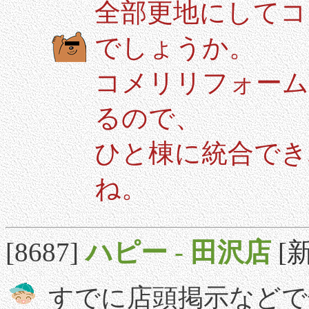
全部更地にしてコ
でしょうか。
コメリリフォーム
るので、
ひと棟に統合でき
ね。
[8687]
ハピー
-
田沢店
[新
すでに店頭掲示などで告