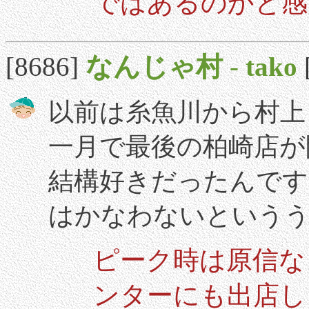
ではあるのかと感
[8686]
なんじゃ村
-
tako
以前は糸魚川から村上
一月で最後の柏崎店が
結構好きだったんで
はかなわないという
ピーク時は原信な
ンターにも出店し