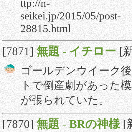
ttp://n-
seikei.jp/2015/05/post-
28815.html
[7871]
無題
-
イチロー
[新
ゴールデンウイーク
トで倒産劇があった模
が張られていた。
[7870]
無題
-
BRの神様
[