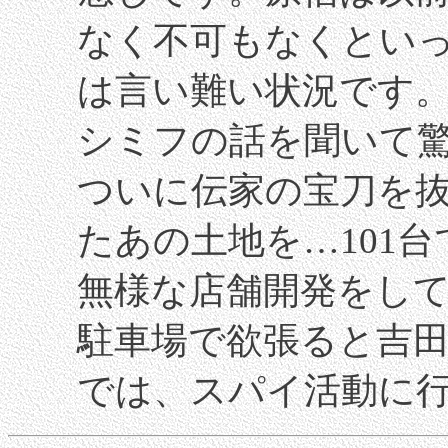
なく不可もなくとい
は言い難い状況です
シミフの話を聞いて
ついに伝家の宝刀を
たあの土地を…101
無様な店舗開発をし
駐車場で欲張ると吉
では、スパイ活動に行