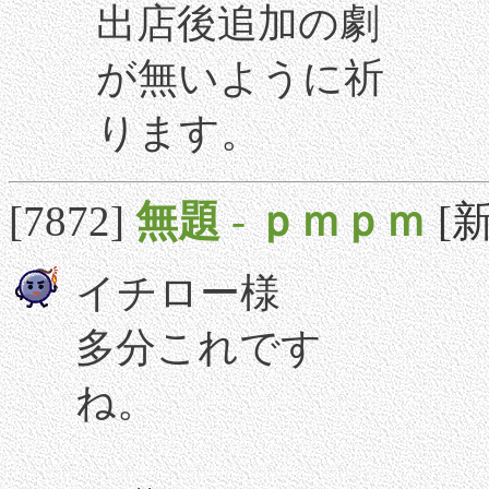
出店後追加の劇
が無いように祈
ります。
[7872]
無題
-
ｐｍｐｍ
[新
イチロー様
多分これです
ね。