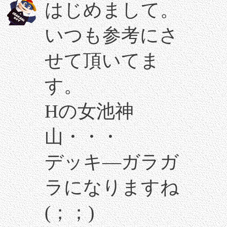
はじめまして。
いつも参考にさ
せて頂いてま
す。
Hの女池神
山・・・
デッキ―ガラガ
ラになりますね
(；；)