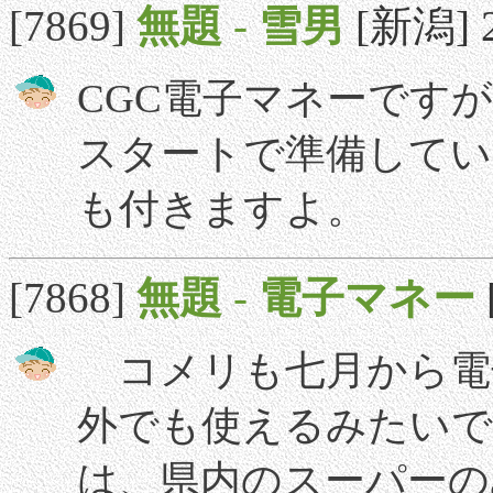
[7869]
無題
-
雪男
[新潟] 2
CGC電子マネーです
スタートで準備してい
も付きますよ。
[7868]
無題
-
電子マネー
コメリも七月から電
外でも使えるみたいで
は、県内のスーパーの