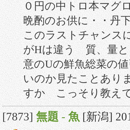
０円の中トロ本マグ
晩酌のお供に・・丹
このラストチャンス
がHは違う 質、量
意のUの鮮魚総菜の
いのか見たことあり
すか こっそり教え
[7873]
無題
-
魚
[新潟] 201