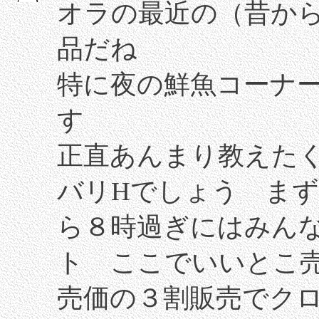
オラの最近の（昔か
品だね
特に夜の鮮魚コーナ
す
正直あんまり教えた
バリHでしょう ま
ら８時過ぎにはみん
ト ここでいいとこ
売価の３割販売でク