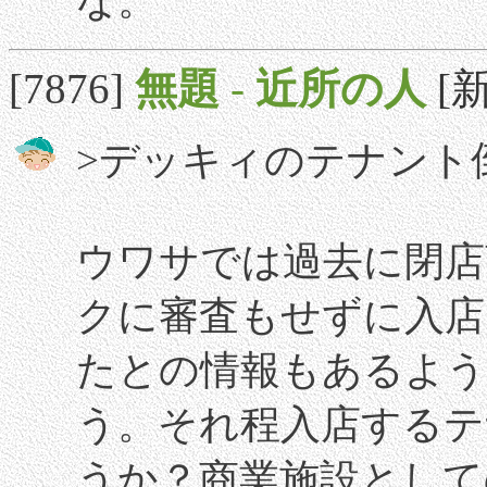
な。
[7876]
無題
-
近所の人
[新
>デッキィのテナント
ウワサでは過去に閉店
クに審査もせずに入店
たとの情報もあるよう
う。それ程入店するテ
うか？商業施設として