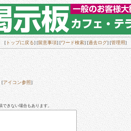
[
トップに戻る
] [
留意事項
] [
ワード検索
]
[
過去ログ
]
[
管理用
]
[
アイコン参照
]
稿できない場合もあります。