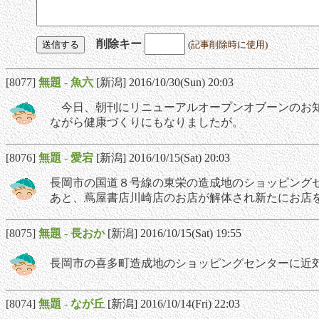
削除キー
(記事削除時に使用)
[8077]
無題
-
魚六
[新潟] 2016/10/30(Sun) 20:03
今日、朝刊にリニューアルオープンオブーンのお知
ながら健康づくりにもなりましたが。
[8076]
無題
-
愛宕
[新潟] 2016/10/15(Sat) 20:03
長岡市の国道８号線の東栄の造成地のショッピング
あと、蔦屋書店川崎店のお店が解体され新たにお店
[8075]
無題
-
長おか
[新潟] 2016/10/15(Sat) 19:55
長岡市の喜多町造成地のショッピングセンターに近
[8074]
無題
-
なが丘
[新潟] 2016/10/14(Fri) 22:03