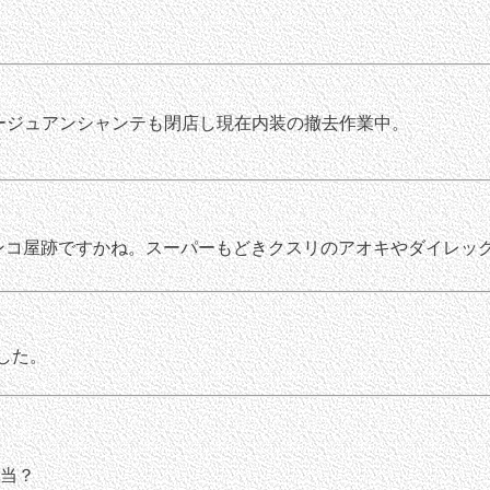
ージュアンシャンテも閉店し現在内装の撤去作業中。
ンコ屋跡ですかね。スーパーもどきクスリのアオキやダイレッ
した。
当？