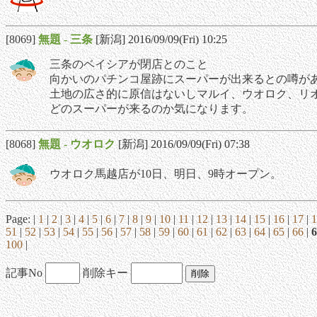
[8069]
無題
-
三条
[新潟] 2016/09/09(Fri) 10:25
三条のベイシアが閉店とのこと
向かいのパチンコ屋跡にスーパーが出来るとの噂が
土地の広さ的に原信はないしマルイ、ウオロク、リ
どのスーパーが来るのか気になります。
[8068]
無題
-
ウオロク
[新潟] 2016/09/09(Fri) 07:38
ウオロク馬越店が10日、明日、9時オープン。
Page: |
1
|
2
|
3
|
4
|
5
|
6
|
7
|
8
|
9
|
10
|
11
|
12
|
13
|
14
|
15
|
16
|
17
|
1
51
|
52
|
53
|
54
|
55
|
56
|
57
|
58
|
59
|
60
|
61
|
62
|
63
|
64
|
65
|
66
|
6
100
|
記事No
削除キー