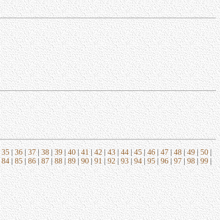
|
35
|
36
|
37
|
38
|
39
|
40
|
41
|
42
|
43
|
44
|
45
|
46
|
47
|
48
|
49
|
50
|
|
84
|
85
|
86
|
87
|
88
|
89
|
90
|
91
|
92
|
93
|
94
|
95
|
96
|
97
|
98
|
99
|