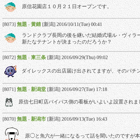
原信花園店１０月２１日オープンです。
[8073]
無題
-
黄錆
[新潟] 2016/10/11(Tue) 00:41
ランドクラブ長岡の後を継いだ結婚式場ル・ヴィラ
新たなテナントが決まったのだろうか？
[8072]
無題
-
東三条
[新潟] 2016/09/29(Thu) 09:02
ダイレックスの出店届け出されてますが、そのパチ
[8071]
無題
-
新潟堂
[新潟] 2016/09/27(Tue) 17:18
原信七日町店バイパス側の看板がいよいよ設置されま
[8070]
無題
-
新潟市
[新潟] 2016/09/13(Tue) 16:43
原◯と魚六が一緒になるって話を聞いたのですが本