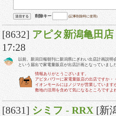
削除キー
(記事削除時に使用)
[8632]
アピタ新潟亀田店
17:28
以前、新潟日報朝刊に新潟県にぎわい出店計画説明
という届出で家電量販店が出店計画となっていまし
情報ありがとうございます。
アピタパワーに家電量販店の出店ですか・
イオンモールにはノジマが営業しています
敷地の活用を含めて気になるところですよ
[8631]
シミフ
-
RRX
[新潟]