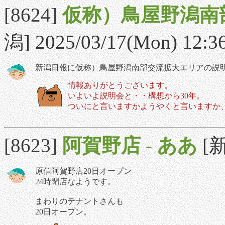
[8624]
仮称）鳥屋野潟南
潟] 2025/03/17(Mon) 12:3
新潟日報に仮称）鳥屋野潟南部交流拡大エリアの説
情報ありがとうございます。
いよいよ説明会と・・構想から30年。
ついにと言いますかようやくと言いますか
[8623]
阿賀野店
-
ああ
[新
原信阿賀野店20日オープン
24時閉店なようです。
まわりのテナントさんも
20日オープン。