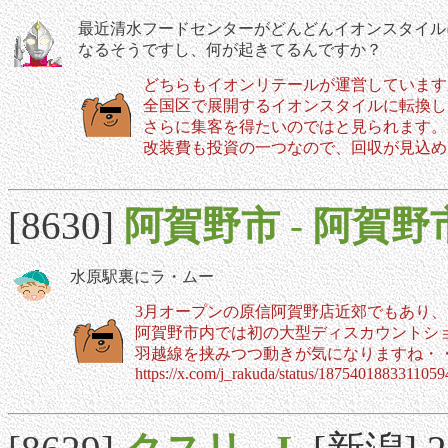
最近清水フードセンターがどんどんイオンスタイル
なるそうですし、何が起きてるんですか？
どちらもイオンリテールが運営しています
全国区で展開するイオンスタイルに転換し
さらに集客を得たいのではと見られます。
改装費も投資の一つなので、回収が見込め
[8630]
阿賀野市
-
阿賀野
水原駅裏にラ・ムー
3月オープンの原信阿賀野店近郊でもあり、
阿賀野市内では初の大型ディスカウントシ
羽越線を挟みつつ動きが気になりますね・
https://x.com/j_rakuda/status/18754018833