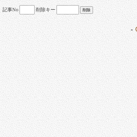
記事No
削除キー
-