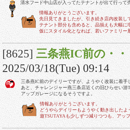
清水フード中山店が入ってたテナントが出て行って
情報ありがとうございます。
先日見てきましたが、引き続き店内改装し
テナント部分も含めると、品揃えも大幅に
仮にスタイル化となれば、若いファミリー
[8625]
三条燕IC前の・・
2025/03/18(Tue) 09:14
三条燕IC前のデイリーですが、ようやく改装に着手
あと、チャレンジャー燕三条店近くの旧ひらせい游TS
アップガレージになるそうですよ。
情報ありがとうございます。
どうやらデイリーもようやく動き出したよ
遊TSUTAYAも少しずつ減りつつも、ア