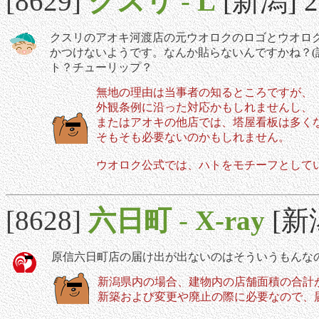
[8629]
クスリ
-
L
[新潟] 20
クスリのアオキ河渡店の元ウオロクのロゴとウオロ
かつけないようです。なんか貼らないんですかね？(
ト？チューリップ？
無地の理由は当事者の知るところですが、
外観条例に沿った対応かもしれませんし、
またはアオキの他店では、塔屋看板は多く
そもそも必要ないのかもしれません。
ウオロク公式では、ハトをモチーフとして
[8628]
六日町
-
X-ray
[新潟
原信六日町店の届け出が出ないのはそういうもんな
新潟県内の場合、建物内の店舗面積の合計が1
新築および変更や廃止の際に必要なので、