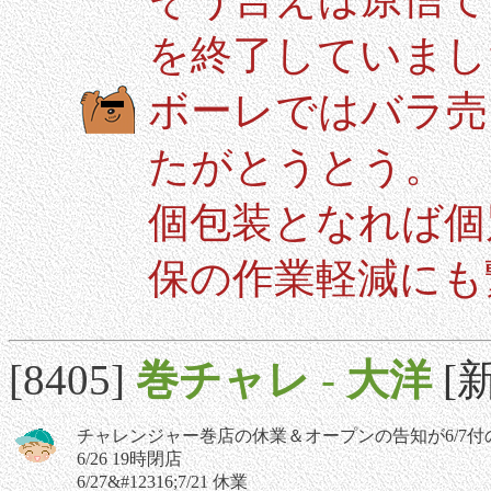
を終了していました
ボーレではバラ売
たがとうとう。
個包装となれば個
保の作業軽減にも
[8405]
巻チャレ
-
大洋
[新
チャレンジャー巻店の休業＆オープンの告知が6/7
6/26 19時閉店
6/27&#12316;7/21 休業