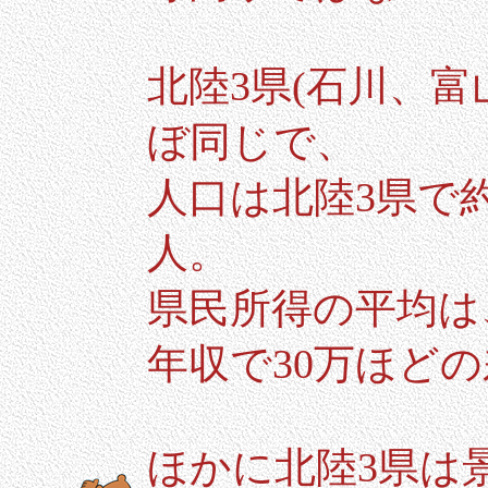
北陸3県(石川、
ぼ同じで、
人口は北陸3県で約
人。
県民所得の平均は
年収で30万ほど
ほかに北陸3県は